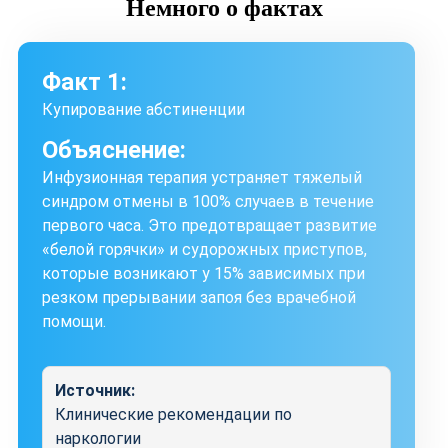
Немного
о фактах
Факт 1:
Купирование абстиненции
Объяснение:
Инфузионная терапия устраняет тяжелый
синдром отмены в 100% случаев в течение
первого часа. Это предотвращает развитие
«белой горячки» и судорожных приступов,
которые возникают у 15% зависимых при
резком прерывании запоя без врачебной
помощи.
Источник:
Клинические рекомендации по
наркологии