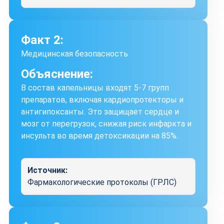
Факт 2:
Медицинская безопасность
Объяснение:
В состав капельницы входят 5-7 групп
препаратов, включая кардиопротекторы и
антигипоксанты. Это защищает сердце и
мозг от перегрузок, снижая риск инфаркта и
инсульта во время детоксикации на 85%.
Источник:
Фармакологические протоколы (ГРЛС)