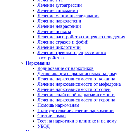
Лечение аутоагрессии
Лечение гипомании
Лечение мании преследования
Лечение нарколепсии
Лечение неврастении
Лечение психоза
Лечение расстройства пищевого поведения
Лечение страхов и фобий
Лечение циклотимии
Лечение тревожно-депрессивного
расстройства
Наркомания
Кодирование от наркотиков
Детоксикация наркозависимых на дому
Лечение наркозависимости от кокаина
Лечение наркозависимости от мефедрона
Лечение наркозависимости от солей
Лечение спайсовой наркозависимости
Лечение наркозависимости от героина
Помощь наркоманам
Принудительное лечение наркомании
Снятие ломки
Тест на наркотики в клинике и на дому
УБОД