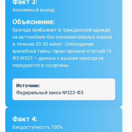
Факт 3:
Анонимный выезд
Объяснение:
Бригада прибывает в гражданской одежде
на автомобиле без опознавательных знаков
в течение 30-50 минут. Соблюдение
врачебной тайны гарантировано статьей 13
ФЗ №323 — данные о вызове никогда не
передаются в госорганы.
Источник:
Федеральный закон №323-ФЗ
Факт 4:
Биодоступность 100%