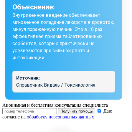
Объяснение:
Внутривенное введение обеспечивает
мгновенное попадание лекарств в кровоток,
минуя пораженную печень. Это в 10 раз
эффективнее приема таблетированных
сорбентов, которые практически не
усваиваются при сильной рвоте и
интоксикации.
Источник:
Справочник Видаль / Токсикология
Анонимная и бесплатная
консультация специалиста
Даю
Получить помощь
согласие на
обработку персональных данных