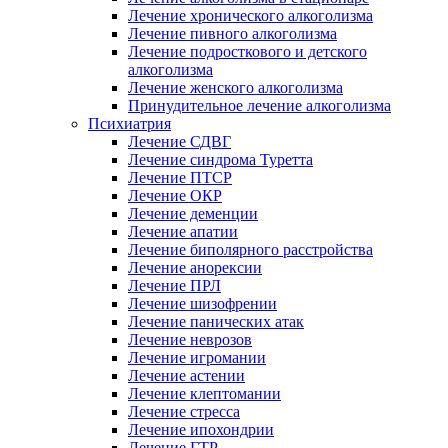
Лечение хронического алкоголизма
Лечение пивного алкоголизма
Лечение подросткового и детского
алкоголизма
Лечение женского алкоголизма
Принудительное лечение алкоголизма
Психиатрия
Лечение СДВГ
Лечение синдрома Туретта
Лечение ПТСР
Лечение ОКР
Лечение деменции
Лечение апатии
Лечение биполярного расстройства
Лечение анорексии
Лечение ПРЛ
Лечение шизофрении
Лечение панических атак
Лечение неврозов
Лечение игромании
Лечение астении
Лечение клептомании
Лечение стресса
Лечение ипохондрии
Лечение ГТР