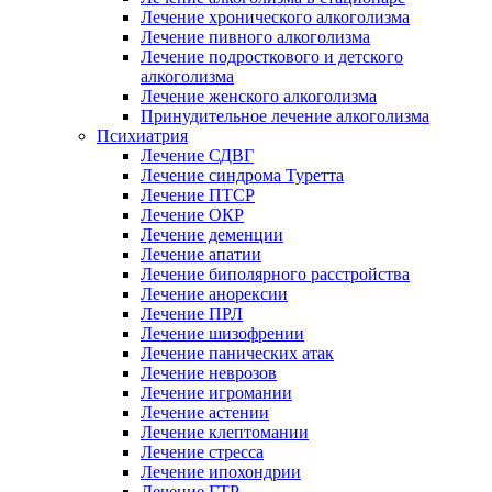
Лечение хронического алкоголизма
Лечение пивного алкоголизма
Лечение подросткового и детского
алкоголизма
Лечение женского алкоголизма
Принудительное лечение алкоголизма
Психиатрия
Лечение СДВГ
Лечение синдрома Туретта
Лечение ПТСР
Лечение ОКР
Лечение деменции
Лечение апатии
Лечение биполярного расстройства
Лечение анорексии
Лечение ПРЛ
Лечение шизофрении
Лечение панических атак
Лечение неврозов
Лечение игромании
Лечение астении
Лечение клептомании
Лечение стресса
Лечение ипохондрии
Лечение ГТР