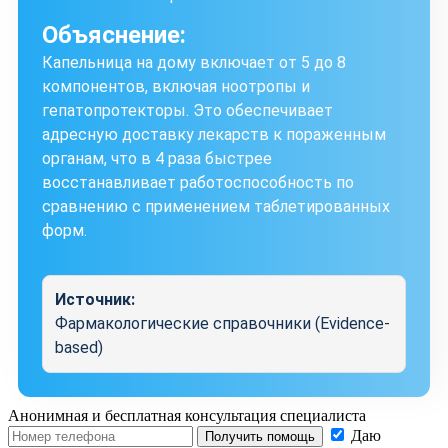
Объяснение:
Капельница на дому включает от 5 до 8
компонентов, включая ноотропы и
гепатопротекторы. Это обеспечивает
адресную доставку лекарств к пораженным
органам, что в 4 раза быстрее
восстанавливает работоспособность по
сравнению с применением таблетированных
форм.
Источник:
Фармакологические справочники (Evidence-
based)
Анонимная и бесплатная
консультация специалиста
Даю
Получить помощь