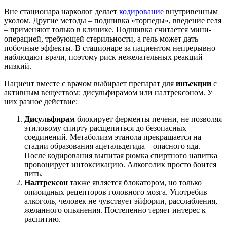
Вне стационара нарколог делает
кодирование
внутривенным
уколом. Другие методы – подшивка «торпеды», введение геля
– применяют только в клинике. Подшивка считается мини-
операцией, требующей стерильности, а гель может дать
побочные эффекты. В стационаре за пациентом непрерывно
наблюдают врачи, поэтому риск нежелательных реакций
низкий.
Пациент вместе с врачом выбирает препарат для
инъекции
с
активным веществом: дисульфирамом или налтрексоном. У
них разное действие:
Дисульфирам
блокирует ферменты печени, не позволяя
этиловому спирту расщепиться до безопасных
соединений. Метаболизм этанола прекращается на
стадии образования ацетальдегида – опасного яда.
После кодирования выпитая рюмка спиртного напитка
провоцирует интоксикацию. Алкоголик просто боится
пить.
Налтрексон
также является блокатором, но только
опиоидных рецепторов головного мозга. Употребив
алкоголь, человек не чувствует эйфории, расслабления,
желанного опьянения. Постепенно теряет интерес к
распитию.