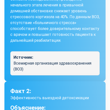
начального этапа лечения в привычной
домашней обстановке снижает уровень
стрессового кортизола на 40%. По данным ВОЗ,
отсутствие «больничного стресса»
способствует более доверительному контакту
с врачом и повышает готовность пациента к
дальнейшей реабилитации.
Источник:
Всемирная организация здравоохранения
(ВОЗ)
Факт 2:
Эффективность выездной детоксикации
Объяснение: