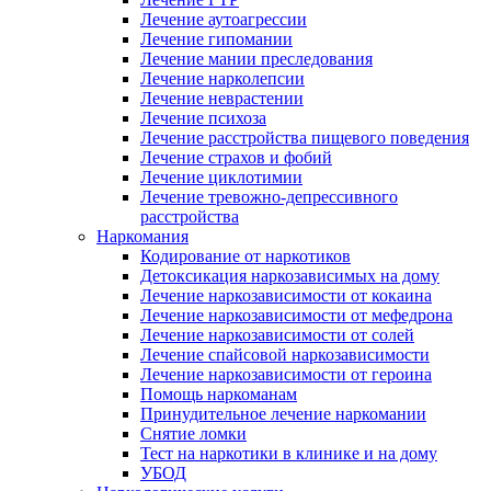
Лечение аутоагрессии
Лечение гипомании
Лечение мании преследования
Лечение нарколепсии
Лечение неврастении
Лечение психоза
Лечение расстройства пищевого поведения
Лечение страхов и фобий
Лечение циклотимии
Лечение тревожно-депрессивного
расстройства
Наркомания
Кодирование от наркотиков
Детоксикация наркозависимых на дому
Лечение наркозависимости от кокаина
Лечение наркозависимости от мефедрона
Лечение наркозависимости от солей
Лечение спайсовой наркозависимости
Лечение наркозависимости от героина
Помощь наркоманам
Принудительное лечение наркомании
Снятие ломки
Тест на наркотики в клинике и на дому
УБОД