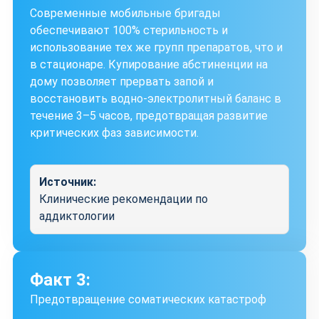
Современные мобильные бригады
обеспечивают 100% стерильность и
использование тех же групп препаратов, что и
в стационаре. Купирование абстиненции на
дому позволяет прервать запой и
восстановить водно-электролитный баланс в
течение 3–5 часов, предотвращая развитие
критических фаз зависимости.
Источник:
Клинические рекомендации по
аддиктологии
Факт 3:
Предотвращение соматических катастроф