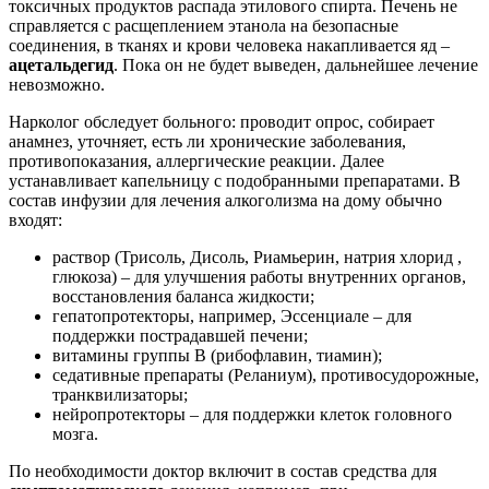
токсичных продуктов распада этилового спирта. Печень не
справляется с расщеплением этанола на безопасные
соединения, в тканях и крови человека накапливается яд –
ацетальдегид
. Пока он не будет выведен, дальнейшее лечение
невозможно.
Нарколог обследует больного: проводит опрос, собирает
анамнез, уточняет, есть ли хронические заболевания,
противопоказания, аллергические реакции. Далее
устанавливает капельницу с подобранными препаратами. В
состав инфузии для лечения алкоголизма на дому обычно
входят:
раствор (Трисоль, Дисоль, Риамьерин, натрия хлорид ,
глюкоза) – для улучшения работы внутренних органов,
восстановления баланса жидкости;
гепатопротекторы, например, Эссенциале – для
поддержки пострадавшей печени;
витамины группы В (рибофлавин, тиамин);
седативные препараты (Реланиум), противосудорожные,
транквилизаторы;
нейропротекторы – для поддержки клеток головного
мозга.
По необходимости доктор включит в состав средства для