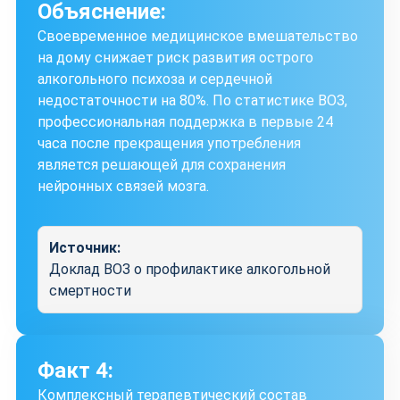
Объяснение:
Своевременное медицинское вмешательство
на дому снижает риск развития острого
алкогольного психоза и сердечной
недостаточности на 80%. По статистике ВОЗ,
профессиональная поддержка в первые 24
часа после прекращения употребления
является решающей для сохранения
нейронных связей мозга.
Источник:
Доклад ВОЗ о профилактике алкогольной
смертности
Факт 4:
Комплексный терапевтический состав