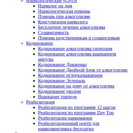
Наркологические услуги
Нарколог на дом
Наркологическая помощь
Помощь при алкоголизме
Консультация нарколога
Бесплатное лечение алкоголизма
Созависимость
Помощь родственникам и созависимым
Кодирование
Кодирование алкоголизма гипнозом
Кодирование алкоголизма вшиванием
ампулы
Кодирование Довженко
Кодирование Двойной блок от алкоголизма
Кодирование иглоукалыванием
Кодирование Эспераль
Кодирование на дому от алкоголизма
Кодирование уколом
Вшивание торпедо
Реабилитация
Реабилитация по программе 12 шагов
Реабилитация по программе Day Top
Реабилитация наркомании
Реабилитационный центр для
наркозависимых бесплатно