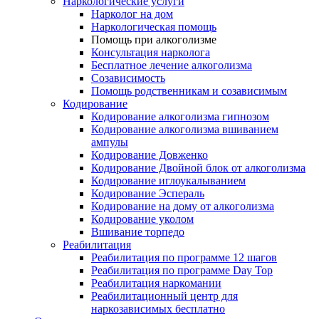
Наркологические услуги
Нарколог на дом
Наркологическая помощь
Помощь при алкоголизме
Консультация нарколога
Бесплатное лечение алкоголизма
Созависимость
Помощь родственникам и созависимым
Кодирование
Кодирование алкоголизма гипнозом
Кодирование алкоголизма вшиванием
ампулы
Кодирование Довженко
Кодирование Двойной блок от алкоголизма
Кодирование иглоукалыванием
Кодирование Эспераль
Кодирование на дому от алкоголизма
Кодирование уколом
Вшивание торпедо
Реабилитация
Реабилитация по программе 12 шагов
Реабилитация по программе Day Top
Реабилитация наркомании
Реабилитационный центр для
наркозависимых бесплатно