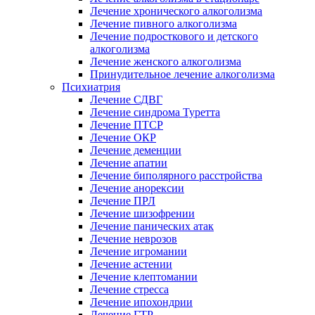
Лечение хронического алкоголизма
Лечение пивного алкоголизма
Лечение подросткового и детского
алкоголизма
Лечение женского алкоголизма
Принудительное лечение алкоголизма
Психиатрия
Лечение СДВГ
Лечение синдрома Туретта
Лечение ПТСР
Лечение ОКР
Лечение деменции
Лечение апатии
Лечение биполярного расстройства
Лечение анорексии
Лечение ПРЛ
Лечение шизофрении
Лечение панических атак
Лечение неврозов
Лечение игромании
Лечение астении
Лечение клептомании
Лечение стресса
Лечение ипохондрии
Лечение ГТР