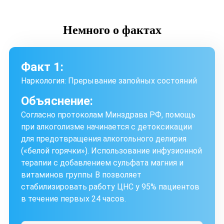
Немного
о фактах
Факт 1:
Наркология: Прерывание запойных состояний
Объяснение:
Согласно протоколам Минздрава РФ, помощь
при алкоголизме начинается с детоксикации
для предотвращения алкогольного делирия
(«белой горячки»). Использование инфузионной
терапии с добавлением сульфата магния и
витаминов группы B позволяет
стабилизировать работу ЦНС у 95% пациентов
в течение первых 24 часов.