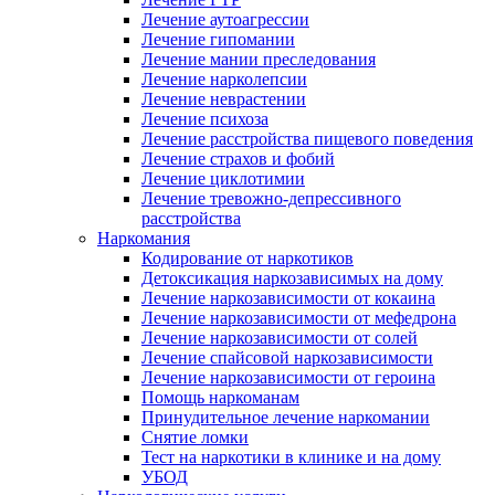
Лечение аутоагрессии
Лечение гипомании
Лечение мании преследования
Лечение нарколепсии
Лечение неврастении
Лечение психоза
Лечение расстройства пищевого поведения
Лечение страхов и фобий
Лечение циклотимии
Лечение тревожно-депрессивного
расстройства
Наркомания
Кодирование от наркотиков
Детоксикация наркозависимых на дому
Лечение наркозависимости от кокаина
Лечение наркозависимости от мефедрона
Лечение наркозависимости от солей
Лечение спайсовой наркозависимости
Лечение наркозависимости от героина
Помощь наркоманам
Принудительное лечение наркомании
Снятие ломки
Тест на наркотики в клинике и на дому
УБОД