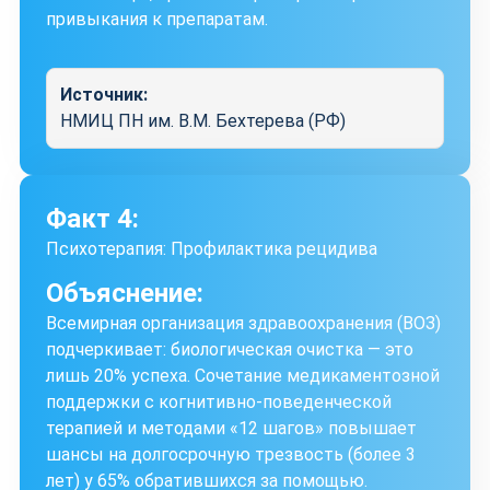
привыкания к препаратам.
Источник:
НМИЦ ПН им. В.М. Бехтерева (РФ)
Факт 4:
Психотерапия: Профилактика рецидива
Объяснение:
Всемирная организация здравоохранения (ВОЗ)
подчеркивает: биологическая очистка — это
лишь 20% успеха. Сочетание медикаментозной
поддержки с когнитивно-поведенческой
терапией и методами «12 шагов» повышает
шансы на долгосрочную трезвость (более 3
лет) у 65% обратившихся за помощью.