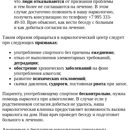
что
люди отказываются
от признания проблемы
и тем более не соглашаются на лечение. В этом
случае достаточно позвонить в нашу наркологию,
получить консультацию по телефону +7 995 333-
49-10. Врач объяснит, как вести беседу с больным
и как добиться согласия на лечение.
Таким образом обращаться в наркологический центр следует
при следующих
признаках
:
употребление спиртного без причины
ежедневно
;
отказ от выполнения элементарных требований,
деградация
;
обострение
хронических
заболеваний
на фоне
употребления алкоголя;
развитие
психических отклонений
;
скачки давления,
судороги
, постоянная
рвота
при запое.
Пациенту, употребляющему спиртное
бесконтрольно
, нужна
помощь нарколога при алкоголизме. В случае если у
родственников согласия добиться не удалось, наша
наркологическая клиника предоставляет возможность вызова
нарколога на дом. Наш врач проведет беседу и подготовит
больного к лечению.
Анонимная и бесплатная
консультация специалиста