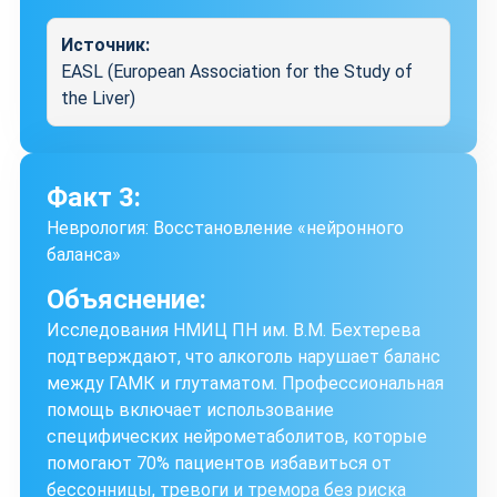
Источник:
EASL (European Association for the Study of
the Liver)
Факт 3:
Неврология: Восстановление «нейронного
баланса»
Объяснение:
Исследования НМИЦ ПН им. В.М. Бехтерева
подтверждают, что алкоголь нарушает баланс
между ГАМК и глутаматом. Профессиональная
помощь включает использование
специфических нейрометаболитов, которые
помогают 70% пациентов избавиться от
бессонницы, тревоги и тремора без риска