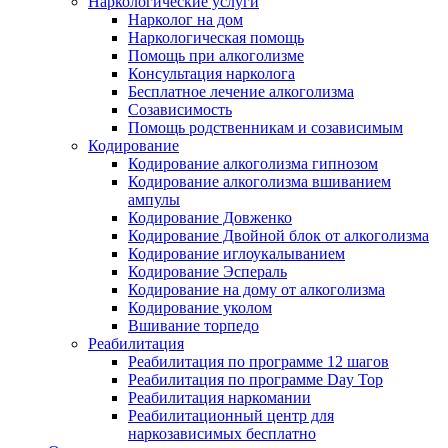
Наркологические услуги
Нарколог на дом
Наркологическая помощь
Помощь при алкоголизме
Консультация нарколога
Бесплатное лечение алкоголизма
Созависимость
Помощь родственникам и созависимым
Кодирование
Кодирование алкоголизма гипнозом
Кодирование алкоголизма вшиванием
ампулы
Кодирование Довженко
Кодирование Двойной блок от алкоголизма
Кодирование иглоукалыванием
Кодирование Эспераль
Кодирование на дому от алкоголизма
Кодирование уколом
Вшивание торпедо
Реабилитация
Реабилитация по программе 12 шагов
Реабилитация по программе Day Top
Реабилитация наркомании
Реабилитационный центр для
наркозависимых бесплатно