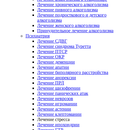
Лечение хронического алкоголизма
Лечение пивного алкоголизма
Лечение подросткового и детского
алкоголизма
Лечение женского алкоголизма
Принудительное лечение алкоголизма
Психиатрия
Лечение СДВГ
Лечение синдрома Туретта
Лечение ПТСР
Лечение ОКР
Лечение деменции
Лечение апатии
Лечение биполярного расстройства
Лечение анорексии
Лечение ПРЛ
Лечение шизофрении
Лечение панических атак
Лечение неврозов
Лечение игромании
Лечение астении
Лечение клептомании
Лечение стресса
Лечение ипохондрии
Лечение ГТР