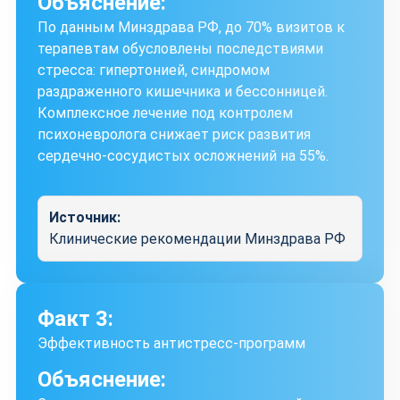
Объяснение:
По данным Минздрава РФ, до 70% визитов к
терапевтам обусловлены последствиями
стресса: гипертонией, синдромом
раздраженного кишечника и бессонницей.
Комплексное лечение под контролем
психоневролога снижает риск развития
сердечно-сосудистых осложнений на 55%.
Источник:
Клинические рекомендации Минздрава РФ
Факт 3:
Эффективность антистресс-программ
Объяснение: