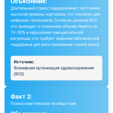
Объяснение:
Длительный стресс поддерживает постоянно
высокий уровень кортизола, что токсично для
нейронов гиппокампа. Согласно данным ВОЗ,
это приводит к снижению объема памяти на
15–20% и нарушению эмоциональной
регуляции, что требует нейрометаболической
поддержки для восстановления тканей мозга.
Источник:
Всемирная организация здравоохранения
(ВОЗ)
Факт 2:
Психосоматические последствия