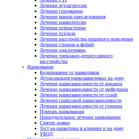
Лечение аутоагрессии
Лечение гипомании
Лечение мании преследования
Лечение нарколепсии
Лечение неврастении
Лечение психоза
Лечение расстройства пищевого поведения
Лечение страхов и фобий
Лечение циклотимии
Лечение тревожно-депрессивного
расстройства
Наркомания
Кодирование от наркотиков
Детоксикация наркозависимых на дому
Лечение наркозависимости от кокаина
Лечение наркозависимости от мефедрона
Лечение наркозависимости от солей
Лечение спайсовой наркозависимости
Лечение наркозависимости от героина
Помощь наркоманам
Принудительное лечение наркомании
Снятие ломки
Тест на наркотики в клинике и на дому
УБОД