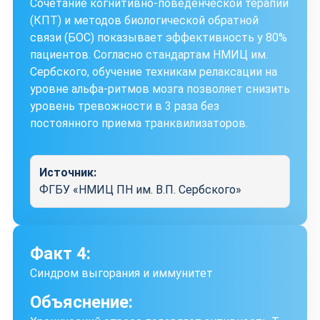
Сочетание когнитивно-поведенческой терапии
(КПТ) и методов биологической обратной
связи (БОС) показывает эффективность у 80%
пациентов. Согласно стандартам НМИЦ им.
Сербского, обучение техникам релаксации на
уровне альфа-ритмов мозга позволяет снизить
уровень тревожности в 3 раза без
постоянного приема транквилизаторов.
Источник:
ФГБУ «НМИЦ ПН им. В.П. Сербского»
Факт 4:
Синдром выгорания и иммунитет
Объяснение: