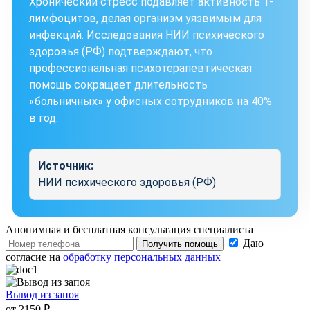
Хронический стресс подавляет активность Т-
лимфоцитов, делая организм уязвимым для
инфекций. Исследования НИИ психического
здоровья (РФ) подтверждают, что
профессиональная психотерапевтическая
помощь сокращает длительность
«больничных» у офисных сотрудников на 40%
в год.
Источник:
НИИ психического здоровья (РФ)
Анонимная и бесплатная
консультация специалиста
Даю
Получить помощь
согласие на
обработку персональных данных
Вывод из запоя
от 2150 ₽