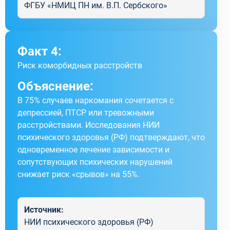
ФГБУ «НМИЦ ПН им. В.П. Сербского»
Факт 4:
Риск коморбидных расстройств
Объяснение:
В 75% случаев наркомания сочетается с
депрессией, ПТСР или тревожными
расстройствами. Исследования НИИ
психического здоровья (РФ) подтверждают, что
одновременное лечение зависимости и
сопутствующих психических нарушений
снижает риск «срывов» на 55%.
Источник:
НИИ психического здоровья (РФ)