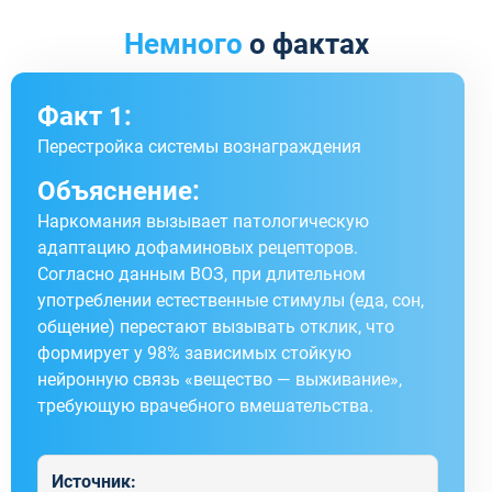
Немного
о фактах
Факт 1:
Перестройка системы вознаграждения
Объяснение:
Наркомания вызывает патологическую
адаптацию дофаминовых рецепторов.
Согласно данным ВОЗ, при длительном
употреблении естественные стимулы (еда, сон,
общение) перестают вызывать отклик, что
формирует у 98% зависимых стойкую
нейронную связь «вещество — выживание»,
требующую врачебного вмешательства.
Источник: