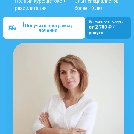
Полный курс: детокс +
Опыт специалистов
реабилитация
более 10 лет
Стоимость услуги
Получить программу
от 2 700 ₽ /
лечения
услуга