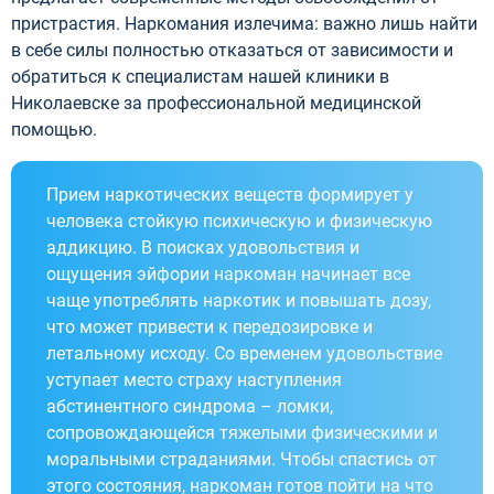
пристрастия. Наркомания излечима: важно лишь найти
в себе силы полностью отказаться от зависимости и
обратиться к специалистам нашей клиники в
Николаевске за профессиональной медицинской
помощью.
Прием наркотических веществ формирует у
человека стойкую психическую и физическую
аддикцию. В поисках удовольствия и
ощущения эйфории наркоман начинает все
чаще употреблять наркотик и повышать дозу,
что может привести к передозировке и
летальному исходу. Со временем удовольствие
уступает место страху наступления
абстинентного синдрома – ломки,
сопровождающейся тяжелыми физическими и
моральными страданиями. Чтобы спастись от
этого состояния, наркоман готов пойти на что