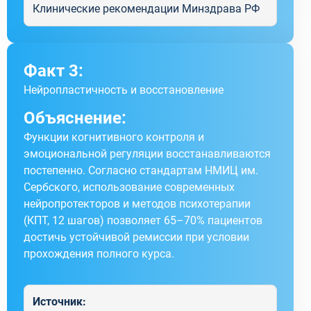
Клинические рекомендации Минздрава РФ
Факт 3:
Нейропластичность и восстановление
Объяснение:
Функции когнитивного контроля и
эмоциональной регуляции восстанавливаются
постепенно. Согласно стандартам НМИЦ им.
Сербского, использование современных
нейропротекторов и методов психотерапии
(КПТ, 12 шагов) позволяет 65–70% пациентов
достичь устойчивой ремиссии при условии
прохождения полного курса.
Источник: