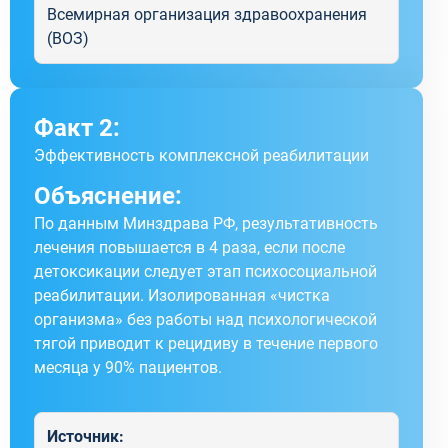
Всемирная организация здравоохранения
(ВОЗ)
Факт 2:
Эффективность комплексной реабилитации
Объяснение:
По данным Минздрава РФ, результативность
лечения повышается в 4 раза, если после
детоксикации следует этап психосоциальной
реабилитации. Изолированная «чистка
организма» без работы над психологической
тягой приводит к рецидиву в течение первого
месяца у 90% пациентов.
Источник: