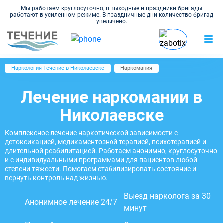
Мы работаем круглосуточно, в выходные и праздники бригады
работают в усиленном режиме. В праздничные дни количество бригад
увеличено.
Наркология Течение в Николаевске
Наркомания
Лечение наркомании в
Николаевске
Комплексное лечение наркотической зависимости с
детоксикацией, медикаментозной терапией, психотерапией и
длительной реабилитацией. Работаем анонимно, круглосуточно
и с индивидуальными программами для пациентов любой
степени тяжести. Помогаем стабилизировать состояние и
вернуть контроль над жизнью.
Выезд нарколога за 30
Анонимное лечение 24/7
минут