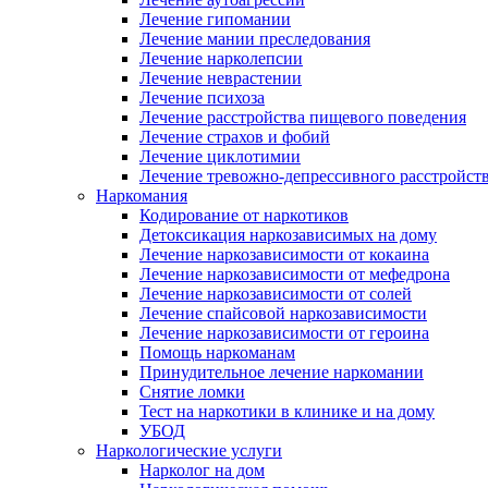
Лечение гипомании
Лечение мании преследования
Лечение нарколепсии
Лечение неврастении
Лечение психоза
Лечение расстройства пищевого поведения
Лечение страхов и фобий
Лечение циклотимии
Лечение тревожно-депрессивного расстройст
Наркомания
Кодирование от наркотиков
Детоксикация наркозависимых на дому
Лечение наркозависимости от кокаина
Лечение наркозависимости от мефедрона
Лечение наркозависимости от солей
Лечение спайсовой наркозависимости
Лечение наркозависимости от героина
Помощь наркоманам
Принудительное лечение наркомании
Снятие ломки
Тест на наркотики в клинике и на дому
УБОД
Наркологические услуги
Нарколог на дом