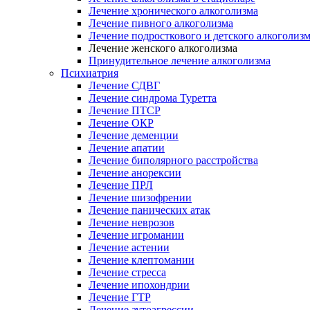
Лечение хронического алкоголизма
Лечение пивного алкоголизма
Лечение подросткового и детского алкоголиз
Лечение женского алкоголизма
Принудительное лечение алкоголизма
Психиатрия
Лечение СДВГ
Лечение синдрома Туретта
Лечение ПТСР
Лечение ОКР
Лечение деменции
Лечение апатии
Лечение биполярного расстройства
Лечение анорексии
Лечение ПРЛ
Лечение шизофрении
Лечение панических атак
Лечение неврозов
Лечение игромании
Лечение астении
Лечение клептомании
Лечение стресса
Лечение ипохондрии
Лечение ГТР
Лечение аутоагрессии