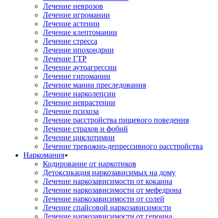
Лечение неврозов
Лечение игромании
Лечение астении
Лечение клептомании
Лечение стресса
Лечение ипохондрии
Лечение ГТР
Лечение аутоагрессии
Лечение гипомании
Лечение мании преследования
Лечение нарколепсии
Лечение неврастении
Лечение психоза
Лечение расстройства пищевого поведения
Лечение страхов и фобий
Лечение циклотимии
Лечение тревожно-депрессивного расстройства
Наркомания
Кодирование от наркотиков
Детоксикация наркозависимых на дому
Лечение наркозависимости от кокаина
Лечение наркозависимости от мефедрона
Лечение наркозависимости от солей
Лечение спайсовой наркозависимости
Лечение наркозависимости от героина