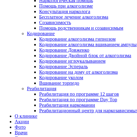
Наркологическая помощь
Помощь при алкоголизме
Консультация нарколога
Бесплатное лечение алкоголизма
Созависимость
Помощь родственникам и созависимым
Кодирование
Кодирование алкоголизма гипнозом
Кодирование алкоголизма вшиванием ампулы
Кодирование Довженко
Кодирование Двойной блок от алкоголизма
Кодирование иглоукалыванием
Кодирование Эспераль
Кодирование на дому от алкоголизма
Кодирование уколом
Вшивание торпедо
Реабилитация
Реабилитация по программе 12 шагов
Реабилитация по программе Day Top
Реабилитация наркомании
Реабилитационный центр для наркозависимых
О клинике
Акции
Фото
Врачи