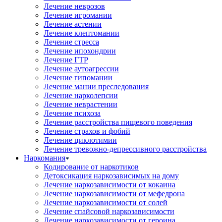
Лечение неврозов
Лечение игромании
Лечение астении
Лечение клептомании
Лечение стресса
Лечение ипохондрии
Лечение ГТР
Лечение аутоагрессии
Лечение гипомании
Лечение мании преследования
Лечение нарколепсии
Лечение неврастении
Лечение психоза
Лечение расстройства пищевого поведения
Лечение страхов и фобий
Лечение циклотимии
Лечение тревожно-депрессивного расстройства
Наркомания
Кодирование от наркотиков
Детоксикация наркозависимых на дому
Лечение наркозависимости от кокаина
Лечение наркозависимости от мефедрона
Лечение наркозависимости от солей
Лечение спайсовой наркозависимости
Лечение наркозависимости от героина