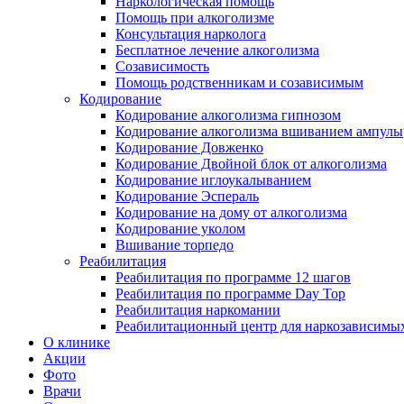
Наркологическая помощь
Помощь при алкоголизме
Консультация нарколога
Бесплатное лечение алкоголизма
Созависимость
Помощь родственникам и созависимым
Кодирование
Кодирование алкоголизма гипнозом
Кодирование алкоголизма вшиванием ампулы
Кодирование Довженко
Кодирование Двойной блок от алкоголизма
Кодирование иглоукалыванием
Кодирование Эспераль
Кодирование на дому от алкоголизма
Кодирование уколом
Вшивание торпедо
Реабилитация
Реабилитация по программе 12 шагов
Реабилитация по программе Day Top
Реабилитация наркомании
Реабилитационный центр для наркозависимых
О клинике
Акции
Фото
Врачи