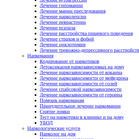
Лечение гипомании
Лечение мании преследования
Лечение нарколепсии
Лечение неврастении
Лечение психоза
Лечение расстройства пищевого поведения
Лечение страхов и фобий
Лечение циклотимии
Лечение тревожно-депрессивного расстройст
Наркомания
Кодирование от наркотиков
Детоксикация наркозависимых на дому
Лечение наркозависимости от кокаина
Лечение наркозависимости от мефедрона
Лечение наркозависимости от солей
Лечение спайсовой наркозависимости
Лечение наркозависимости от героина
Помощь наркоманам
Принудительное лечение наркомании
Снятие ломки
Тест на наркотики в клинике и на дому
УБОД
Наркологические услуги
Нарколог на дом