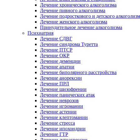
Лечение хронического алкоголизма
Лечение пивного алкоголизма
Лечение подросткового и детского алкоголиз
Лечение женского алкоголизма
Принудительное лечение алкоголизма
Психиатрия
Лечение СДВГ
Лечение синдрома Туретта
Лечение ПТСР
Лечение ОКР
Лечение деменции
Лечение апатии
Лечение биполярного расстройства
Лечение анорексии
Лечение ПРЛ
Лечение шизофрении
Лечение панических атак
Лечение неврозов
Лечение игромании
Лечение астении
Лечение клептомании
Лечение стресса
Лечение ипохондрии
Лечение ГТР
Лечение аутоагрессии