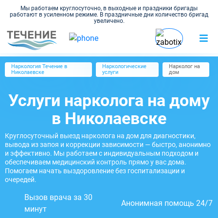
Мы работаем круглосуточно, в выходные и праздники бригады
работают в усиленном режиме. В праздничные дни количество бригад
увеличено.
Наркология Течение в
Наркологические
Нарколог на
Николаевске
услуги
дом
Услуги нарколога на дому
в Николаевске
Круглосуточный выезд нарколога на дом для диагностики,
вывода из запоя и коррекции зависимости — быстро, анонимно
и эффективно. Мы работаем с индивидуальным подходом и
обеспечиваем медицинский контроль прямо у вас дома.
Помогаем начать выздоровление без госпитализации и
очередей.
Вызов врача за 30
Анонимная помощь 24/7
минут