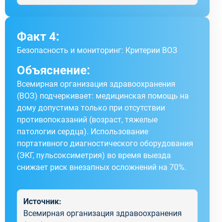
Факт 4:
Безопасность и мониторинг: Критерии ВОЗ
Объяснение:
Всемирная организация здравоохранения
(ВОЗ) подчеркивает: медицинская помощь на
дому допустима только при отсутствии
противопоказаний (возраст, тяжелые
патологии сердца). Использование
портативного диагностического оборудования
(ЭКГ, пульсоксиметрия) во время выезда
снижает риск внезапных осложнений на 70%.
Источник:
Всемирная организация здравоохранения