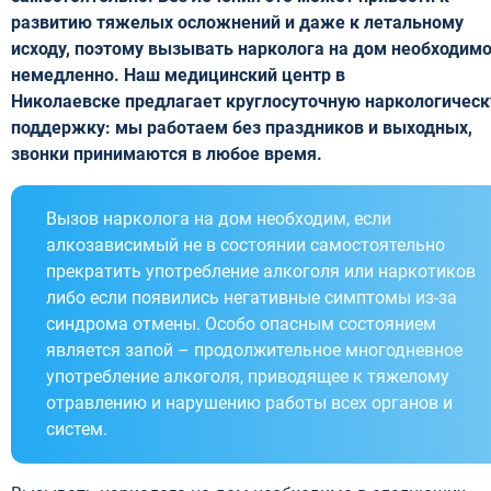
развитию тяжелых осложнений и даже к летальному
исходу, поэтому вызывать нарколога на дом необходим
немедленно. Наш медицинский центр в
Николаевске предлагает круглосуточную наркологичес
поддержку: мы работаем без праздников и выходных,
звонки принимаются в любое время.
Вызов нарколога на дом необходим, если
алкозависимый не в состоянии самостоятельно
прекратить употребление алкоголя или наркотиков
либо если появились негативные симптомы из-за
синдрома отмены. Особо опасным состоянием
является запой – продолжительное многодневное
употребление алкоголя, приводящее к тяжелому
отравлению и нарушению работы всех органов и
систем.