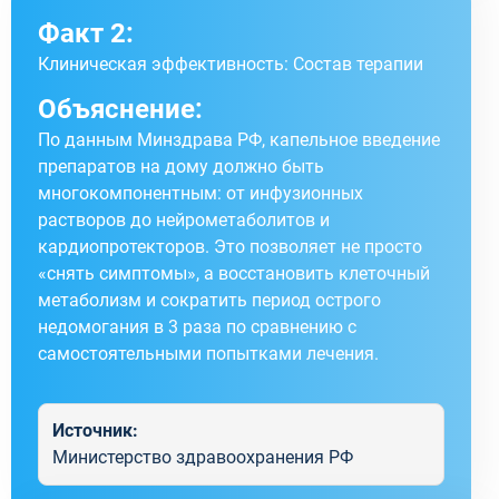
Факт 2:
Клиническая эффективность: Состав терапии
Объяснение:
По данным Минздрава РФ, капельное введение
препаратов на дому должно быть
многокомпонентным: от инфузионных
растворов до нейрометаболитов и
кардиопротекторов. Это позволяет не просто
«снять симптомы», а восстановить клеточный
метаболизм и сократить период острого
недомогания в 3 раза по сравнению с
самостоятельными попытками лечения.
Источник:
Министерство здравоохранения РФ