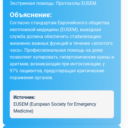
Экстренная помощь: Протоколы EUSEM
Объяснение:
Согласно стандартам Европейского общества
неотложной медицины (EUSEM), выездная
служба должна обеспечить стабилизацию
жизненно важных функций в течение «золотого
часа». Профессиональная помощь на дому
позволяет купировать гипертонические кризы и
аритмии, возникающие при интоксикации, у
97% пациентов, предотвращая критические
поражения органов.
Источник:
EUSEM (European Society for Emergency
Medicine)