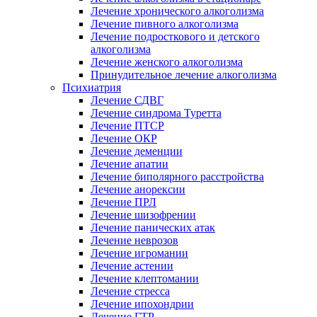
Лечение хронического алкоголизма
Лечение пивного алкоголизма
Лечение подросткового и детского
алкоголизма
Лечение женского алкоголизма
Принудительное лечение алкоголизма
Психиатрия
Лечение СДВГ
Лечение синдрома Туретта
Лечение ПТСР
Лечение ОКР
Лечение деменции
Лечение апатии
Лечение биполярного расстройства
Лечение анорексии
Лечение ПРЛ
Лечение шизофрении
Лечение панических атак
Лечение неврозов
Лечение игромании
Лечение астении
Лечение клептомании
Лечение стресса
Лечение ипохондрии
Лечение ГТР