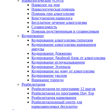
Наркологические услуги
Нарколог на дом
Наркологическая помощь
Помощь при алкоголизме
Консультация нарколога
Бесплатное лечение алкоголизма
Созависимость
Помощь родственникам и созависимым
Кодирование
Кодирование алкоголизма гипнозом
Кодирование алкоголизма вшиванием
ампулы
Кодирование Довженко
Кодирование Двойной блок от алкоголизма
Кодирование иглоукалыванием
Кодирование Эспераль
Кодирование на дому от алкоголизма
Кодирование уколом
Вшивание торпедо
Реабилитация
Реабилитация по программе 12 шагов
Реабилитация по программе Day Top
Реабилитация наркомании
Реабилитационный центр для
наркозависимых бесплатно