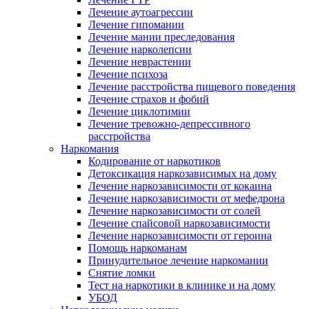
Лечение аутоагрессии
Лечение гипомании
Лечение мании преследования
Лечение нарколепсии
Лечение неврастении
Лечение психоза
Лечение расстройства пищевого поведения
Лечение страхов и фобий
Лечение циклотимии
Лечение тревожно-депрессивного
расстройства
Наркомания
Кодирование от наркотиков
Детоксикация наркозависимых на дому
Лечение наркозависимости от кокаина
Лечение наркозависимости от мефедрона
Лечение наркозависимости от солей
Лечение спайсовой наркозависимости
Лечение наркозависимости от героина
Помощь наркоманам
Принудительное лечение наркомании
Снятие ломки
Тест на наркотики в клинике и на дому
УБОД