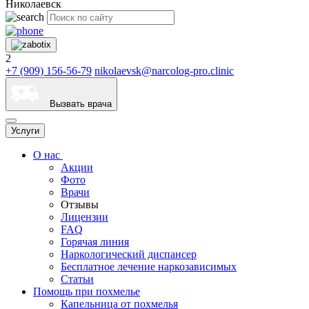
Николаевск
2
+7 (909) 156-56-79
nikolaevsk@narcolog-pro.clinic
Вызвать врача
Услуги
О нас
Акции
Фото
Врачи
Отзывы
Лицензии
FAQ
Горячая линия
Наркологический диспансер
Бесплатное лечение наркозависимых
Статьи
Помощь при похмелье
Капельница от похмелья