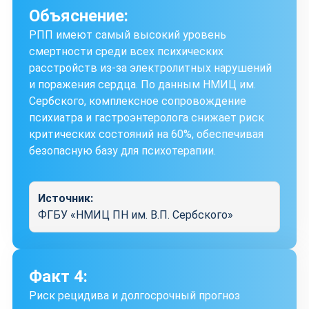
Объяснение:
РПП имеют самый высокий уровень
смертности среди всех психических
расстройств из-за электролитных нарушений
и поражения сердца. По данным НМИЦ им.
Сербского, комплексное сопровождение
психиатра и гастроэнтеролога снижает риск
критических состояний на 60%, обеспечивая
безопасную базу для психотерапии.
Источник:
ФГБУ «НМИЦ ПН им. В.П. Сербского»
Факт 4:
Риск рецидива и долгосрочный прогноз