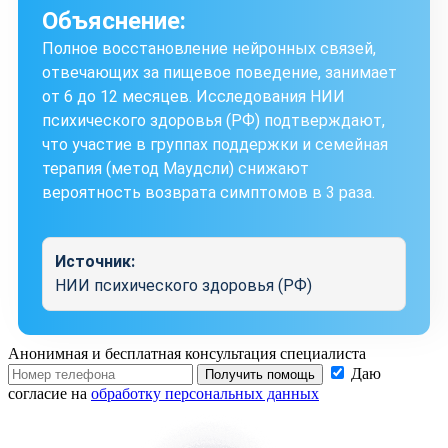
Объяснение:
Полное восстановление нейронных связей,
отвечающих за пищевое поведение, занимает
от 6 до 12 месяцев. Исследования НИИ
психического здоровья (РФ) подтверждают,
что участие в группах поддержки и семейная
терапия (метод Маудсли) снижают
вероятность возврата симптомов в 3 раза.
Источник:
НИИ психического здоровья (РФ)
Анонимная и бесплатная
консультация специалиста
Даю
Получить помощь
согласие на
обработку персональных данных