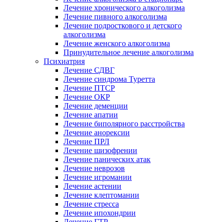
Лечение хронического алкоголизма
Лечение пивного алкоголизма
Лечение подросткового и детского
алкоголизма
Лечение женского алкоголизма
Принудительное лечение алкоголизма
Психиатрия
Лечение СДВГ
Лечение синдрома Туретта
Лечение ПТСР
Лечение ОКР
Лечение деменции
Лечение апатии
Лечение биполярного расстройства
Лечение анорексии
Лечение ПРЛ
Лечение шизофрении
Лечение панических атак
Лечение неврозов
Лечение игромании
Лечение астении
Лечение клептомании
Лечение стресса
Лечение ипохондрии
Лечение ГТР