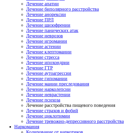
Лечение апатии
Лечение биполярного расстройства
Лечение анорексии
Лечение ПРЛ
Лечение шизофрении
Лечение панических атак
Лечение неврозов
Лечение игромании
Лечение астении
Лечение клептомании
Лечение стресса
Лечение ипохондрии
Лечение ГТР
Лечение аутоагрессии
Лечение гипомании
Лечение мании преследования
Лечение нарколепсии
Лечение неврастении
Лечение психоза
Лечение расстройства пищевого поведения
Лечение страхов и фобий
Лечение циклотимии
Лечение тревожно-депрессивного расстройства
Наркомания
Кодирование от наркотиков