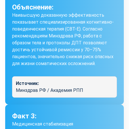
Объяснение:
Наивысшую доказанную эффективность
показывает специализированная когнитивно-
поведенческая терапия (CBT-E). Согласно
рекомендациям Минздрава РФ, работа с
образом тела и протоколы ДПТ позволяют
достичь устойчивой ремиссии у 70–75%
пациентов, значительно снижая риск опасных
для жизни соматических осложнений.
Источник:
Минздрав РФ / Академия РПП
Факт 3:
Медицинская стабилизация