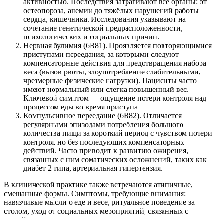
активностью. Последствия затрагивают все органы: от
остеопороза, анемии до тяжёлых нарушений работы
сердца, кишечника. Исследования указывают на
сочетание генетической предрасположенности,
психологических и социальных причин.
Нервная булимия (6B81). Проявляется повторяющимися
приступами переедания, за которыми следуют
компенсаторные действия для предотвращения набора
веса (вызов рвоты, злоупотребление слабительными,
чрезмерные физические нагрузки). Пациенты часто
имеют нормальный или слегка повышенный вес.
Ключевой симптом — ощущение потери контроля над
процессом еды во время приступа.
Компульсивное переедание (6B82). Отличается
регулярными эпизодами потребления большого
количества пищи за короткий период с чувством потери
контроля, но без последующих компенсаторных
действий. Часто приводит к развитию ожирения,
связанных с ним соматических осложнений, таких как
диабет 2 типа, артериальная гипертензия.
В клинической практике также встречаются атипичные,
смешанные формы. Симптомы, требующие внимания:
навязчивые мысли о еде и весе, ритуальное поведение за
столом, уход от социальных мероприятий, связанных с