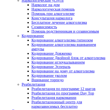
Наркологические услуги
Нарколог на дом
Наркологическая помощь
Помощь при алкоголизме
Консультация нарколога
Бесплатное лечение алкоголизма
Созависимость
Помощь родственникам и созависимым
Кодирование
Кодирование алкоголизма гипнозом
Кодирование алкоголизма вшиванием
ампулы
Кодирование Довженко
Кодирование Двойной блок от алкоголизма
Кодирование иглоукалыванием
Кодирование Эспераль
Кодирование на дому от алкоголизма
Кодирование уколом
Вшивание торпедо
Реабилитация
Реабилитация по программе 12 шагов
Реабилитация по программе Day Top
Реабилитация наркомании
Реабилитационный центр для
наркозависимых бесплатно