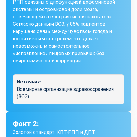
РПП связаны с дисфункцией дофаминовой
системы и островковой доли мозга,
отвечающей за восприятие сигналов тела.
Согласно данным ВОЗ, у 85% пациентов
нарушена связь между чувством голода и
когнитивным контролем, что делает
невозможным самостоятельное
«исправление» пищевых привычек без
нейрохимической коррекции.
Источник:
Всемирная организация здравоохранения
(ВОЗ)
Факт 2:
Золотой стандарт: КПТ-РПП и ДПТ