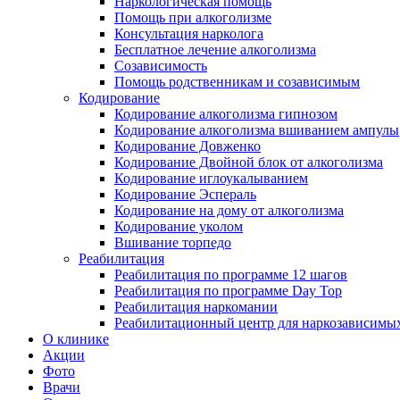
Наркологическая помощь
Помощь при алкоголизме
Консультация нарколога
Бесплатное лечение алкоголизма
Созависимость
Помощь родственникам и созависимым
Кодирование
Кодирование алкоголизма гипнозом
Кодирование алкоголизма вшиванием ампулы
Кодирование Довженко
Кодирование Двойной блок от алкоголизма
Кодирование иглоукалыванием
Кодирование Эспераль
Кодирование на дому от алкоголизма
Кодирование уколом
Вшивание торпедо
Реабилитация
Реабилитация по программе 12 шагов
Реабилитация по программе Day Top
Реабилитация наркомании
Реабилитационный центр для наркозависимых
О клинике
Акции
Фото
Врачи