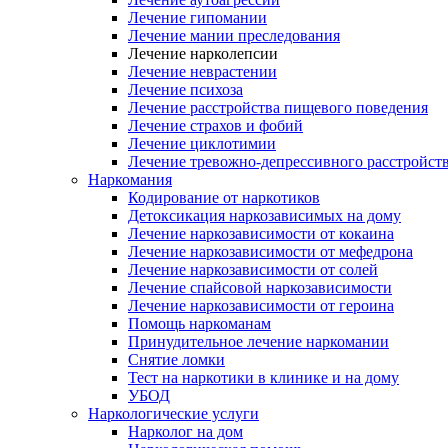
Лечение гипомании
Лечение мании преследования
Лечение нарколепсии
Лечение неврастении
Лечение психоза
Лечение расстройства пищевого поведения
Лечение страхов и фобий
Лечение циклотимии
Лечение тревожно-депрессивного расстройст
Наркомания
Кодирование от наркотиков
Детоксикация наркозависимых на дому
Лечение наркозависимости от кокаина
Лечение наркозависимости от мефедрона
Лечение наркозависимости от солей
Лечение спайсовой наркозависимости
Лечение наркозависимости от героина
Помощь наркоманам
Принудительное лечение наркомании
Снятие ломки
Тест на наркотики в клинике и на дому
УБОД
Наркологические услуги
Нарколог на дом