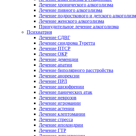
Лечение хронического алкоголизма
Лечение пивного алкоголизма
Лечение подросткового и детского алкоголиз
Лечение женского алкоголизма
Принудительное лечение алкоголизма
Психиатрия
Лечение СДВГ
Лечение синдрома Туретта
Лечение ПТСР
Лечение ОКР
Лечение деменции
Лечение апатии
Лечение биполярного расстройства
Лечение анорексии
Лечение ПРЛ
Лечение шизофрении
Лечение панических атак
Лечение неврозов
Лечение игромании
Лечение астении
Лечение клептомании
Лечение стресса
Лечение ипохондрии
Лечение ГТР
Лечение аутоагрессии