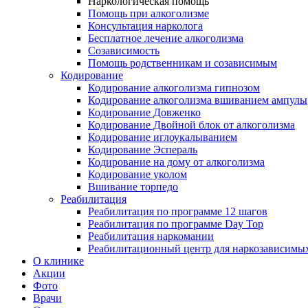
Наркологическая помощь
Помощь при алкоголизме
Консультация нарколога
Бесплатное лечение алкоголизма
Созависимость
Помощь родственникам и созависимым
Кодирование
Кодирование алкоголизма гипнозом
Кодирование алкоголизма вшиванием ампулы
Кодирование Довженко
Кодирование Двойной блок от алкоголизма
Кодирование иглоукалыванием
Кодирование Эспераль
Кодирование на дому от алкоголизма
Кодирование уколом
Вшивание торпедо
Реабилитация
Реабилитация по программе 12 шагов
Реабилитация по программе Day Top
Реабилитация наркомании
Реабилитационный центр для наркозависимых
О клинике
Акции
Фото
Врачи