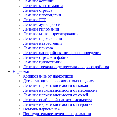
Лечение астении
Лечение клептомании
Лечение стресса
Лечение ипохондрии
Лечение ГТР
Лечение аутоагрессии
Лечение гипомании
Лечение мании преследования
Лечение нарколепсии
Лечение неврастении
Лечение психоза
Лечение расстройства пищевого поведения
Лечение страхов и фобий
Лечение циклотимии
Лечение тревожно-депрессивного расстройства
Наркомания
Кодирование от наркотиков
Детоксикация наркозависимых на дому
Лечение наркозависимости от кокаина
Лечение наркозависимости от мефедрона
Лечение наркозависимости от солей
Лечение спайсовой наркозависимости
Лечение наркозависимости от героина
Помощь наркоманам
Принудительное лечение наркомании