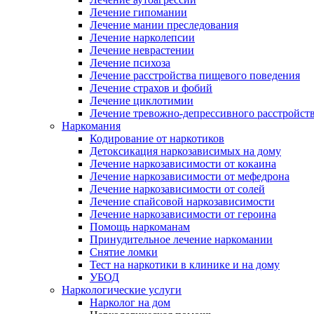
Лечение гипомании
Лечение мании преследования
Лечение нарколепсии
Лечение неврастении
Лечение психоза
Лечение расстройства пищевого поведения
Лечение страхов и фобий
Лечение циклотимии
Лечение тревожно-депрессивного расстройст
Наркомания
Кодирование от наркотиков
Детоксикация наркозависимых на дому
Лечение наркозависимости от кокаина
Лечение наркозависимости от мефедрона
Лечение наркозависимости от солей
Лечение спайсовой наркозависимости
Лечение наркозависимости от героина
Помощь наркоманам
Принудительное лечение наркомании
Снятие ломки
Тест на наркотики в клинике и на дому
УБОД
Наркологические услуги
Нарколог на дом