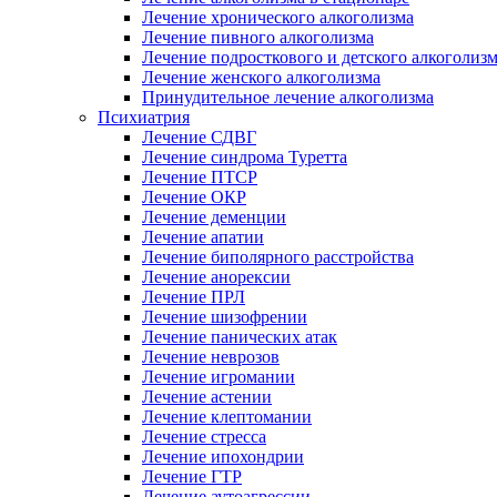
Лечение хронического алкоголизма
Лечение пивного алкоголизма
Лечение подросткового и детского алкоголиз
Лечение женского алкоголизма
Принудительное лечение алкоголизма
Психиатрия
Лечение СДВГ
Лечение синдрома Туретта
Лечение ПТСР
Лечение ОКР
Лечение деменции
Лечение апатии
Лечение биполярного расстройства
Лечение анорексии
Лечение ПРЛ
Лечение шизофрении
Лечение панических атак
Лечение неврозов
Лечение игромании
Лечение астении
Лечение клептомании
Лечение стресса
Лечение ипохондрии
Лечение ГТР
Лечение аутоагрессии