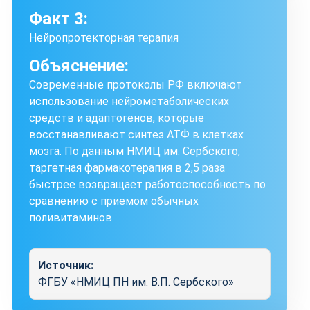
Факт 3:
Нейропротекторная терапия
Объяснение:
Современные протоколы РФ включают
использование нейрометаболических
средств и адаптогенов, которые
восстанавливают синтез АТФ в клетках
мозга. По данным НМИЦ им. Сербского,
таргетная фармакотерапия в 2,5 раза
быстрее возвращает работоспособность по
сравнению с приемом обычных
поливитаминов.
Источник:
ФГБУ «НМИЦ ПН им. В.П. Сербского»