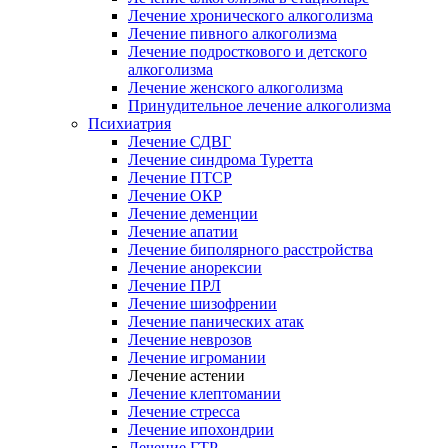
Лечение хронического алкоголизма
Лечение пивного алкоголизма
Лечение подросткового и детского
алкоголизма
Лечение женского алкоголизма
Принудительное лечение алкоголизма
Психиатрия
Лечение СДВГ
Лечение синдрома Туретта
Лечение ПТСР
Лечение ОКР
Лечение деменции
Лечение апатии
Лечение биполярного расстройства
Лечение анорексии
Лечение ПРЛ
Лечение шизофрении
Лечение панических атак
Лечение неврозов
Лечение игромании
Лечение астении
Лечение клептомании
Лечение стресса
Лечение ипохондрии
Лечение ГТР