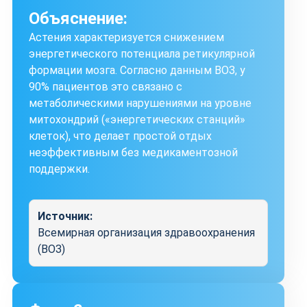
Объяснение:
Астения характеризуется снижением
энергетического потенциала ретикулярной
формации мозга. Согласно данным ВОЗ, у
90% пациентов это связано с
метаболическими нарушениями на уровне
митохондрий («энергетических станций»
клеток), что делает простой отдых
неэффективным без медикаментозной
поддержки.
Источник:
Всемирная организация здравоохранения
(ВОЗ)