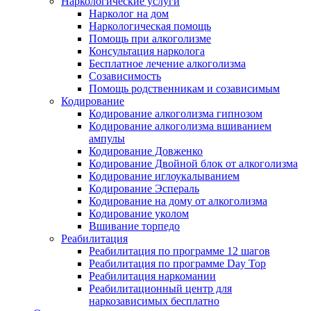
Наркологические услуги
Нарколог на дом
Наркологическая помощь
Помощь при алкоголизме
Консультация нарколога
Бесплатное лечение алкоголизма
Созависимость
Помощь родственникам и созависимым
Кодирование
Кодирование алкоголизма гипнозом
Кодирование алкоголизма вшиванием
ампулы
Кодирование Довженко
Кодирование Двойной блок от алкоголизма
Кодирование иглоукалыванием
Кодирование Эспераль
Кодирование на дому от алкоголизма
Кодирование уколом
Вшивание торпедо
Реабилитация
Реабилитация по программе 12 шагов
Реабилитация по программе Day Top
Реабилитация наркомании
Реабилитационный центр для
наркозависимых бесплатно