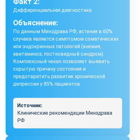
Факт 2:
Дифференциальная диагностика
Объяснение:
По данным Минздрава РФ, астения в 60%
случаев является симптомом соматических
или эндокринных патологий (анемия,
авитаминоз, постковидный синдром).
Комплексный чекап позволяет выявить
скрытую причину состояния и
предотвратить развитие хронической
депрессии у 85% пациентов.
Источник:
Клинические рекомендации Минздрава
РФ