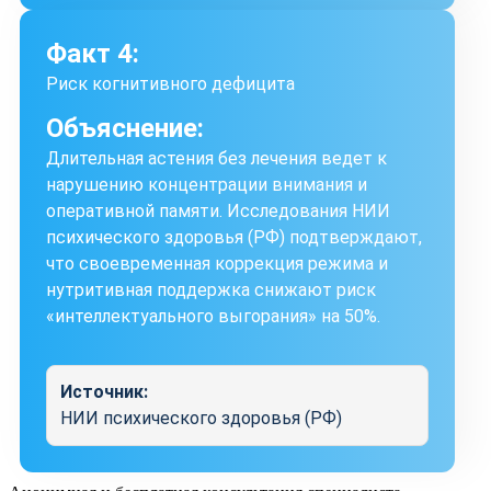
Факт 4:
Риск когнитивного дефицита
Объяснение:
Длительная астения без лечения ведет к
нарушению концентрации внимания и
оперативной памяти. Исследования НИИ
психического здоровья (РФ) подтверждают,
что своевременная коррекция режима и
нутритивная поддержка снижают риск
«интеллектуального выгорания» на 50%.
Источник:
НИИ психического здоровья (РФ)