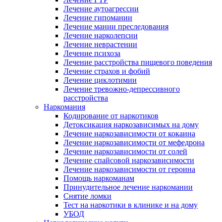
Лечение аутоагрессии
Лечение гипомании
Лечение мании преследования
Лечение нарколепсии
Лечение неврастении
Лечение психоза
Лечение расстройства пищевого поведения
Лечение страхов и фобий
Лечение циклотимии
Лечение тревожно-депрессивного
расстройства
Наркомания
Кодирование от наркотиков
Детоксикация наркозависимых на дому
Лечение наркозависимости от кокаина
Лечение наркозависимости от мефедрона
Лечение наркозависимости от солей
Лечение спайсовой наркозависимости
Лечение наркозависимости от героина
Помощь наркоманам
Принудительное лечение наркомании
Снятие ломки
Тест на наркотики в клинике и на дому
УБОД