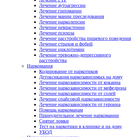
Лечение аутоагрессии
Лечение гипомании
Лечение мании преследования
Лечение нарколепсии
Лечение неврастении
Лечение психоза
Лечение расстройства пищевого поведения
Лечение страхов и фобий
Лечение циклотимии
Лечение тревожно-депрессивного
расстройства
Наркомания
Кодирование от наркотиков
Детоксикация наркозависимых на дому
Лечение наркозависимости от кокаина
Лечение наркозависимости от мефедрона
Лечение наркозависимости от солей
Лечение спайсовой наркозависимости
Лечение наркозависимости от героина
Помощь наркоманам
Принудительное лечение наркомании
Снятие ломки
Тест на наркотики в клинике и на дому
УБОД