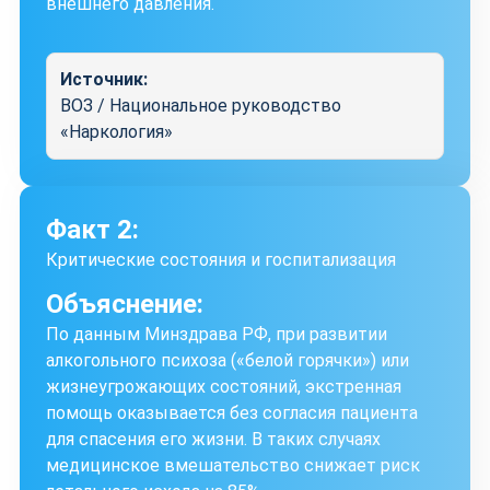
внешнего давления.
Источник:
ВОЗ / Национальное руководство
«Наркология»
Факт 2:
Критические состояния и госпитализация
Объяснение:
По данным Минздрава РФ, при развитии
алкогольного психоза («белой горячки») или
жизнеугрожающих состояний, экстренная
помощь оказывается без согласия пациента
для спасения его жизни. В таких случаях
медицинское вмешательство снижает риск