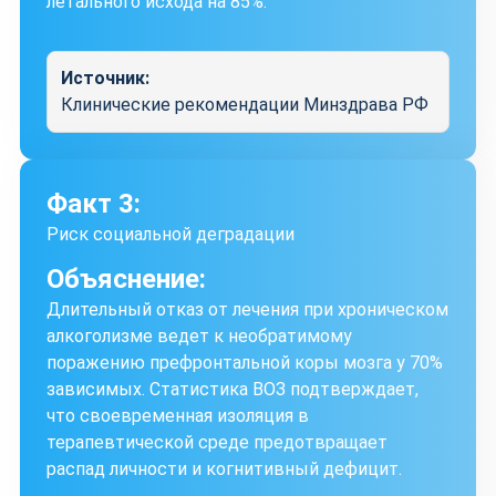
летального исхода на 85%.
Источник:
Клинические рекомендации Минздрава РФ
Факт 3:
Риск социальной деградации
Объяснение:
Длительный отказ от лечения при хроническом
алкоголизме ведет к необратимому
поражению префронтальной коры мозга у 70%
зависимых. Статистика ВОЗ подтверждает,
что своевременная изоляция в
терапевтической среде предотвращает
распад личности и когнитивный дефицит.