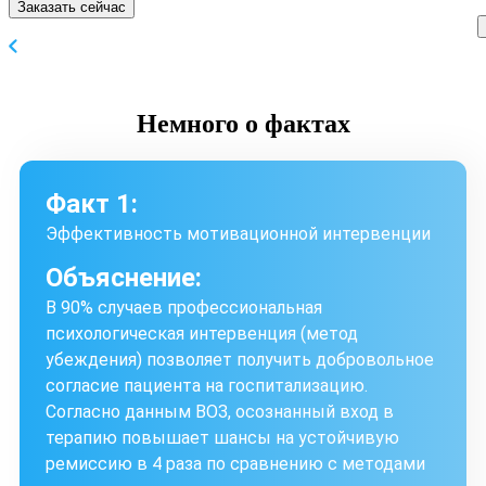
Заказать сейчас
Немного
о фактах
Факт 1:
Эффективность мотивационной интервенции
Объяснение:
В 90% случаев профессиональная
психологическая интервенция (метод
убеждения) позволяет получить добровольное
согласие пациента на госпитализацию.
Согласно данным ВОЗ, осознанный вход в
терапию повышает шансы на устойчивую
ремиссию в 4 раза по сравнению с методами