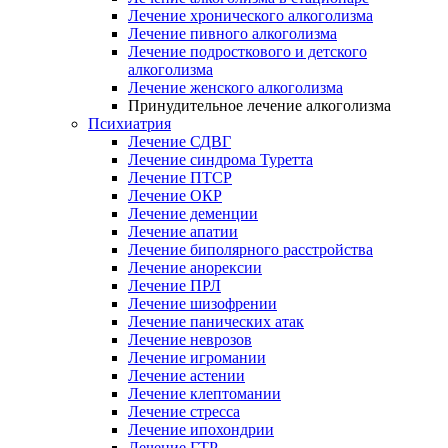
Лечение хронического алкоголизма
Лечение пивного алкоголизма
Лечение подросткового и детского
алкоголизма
Лечение женского алкоголизма
Принудительное лечение алкоголизма
Психиатрия
Лечение СДВГ
Лечение синдрома Туретта
Лечение ПТСР
Лечение ОКР
Лечение деменции
Лечение апатии
Лечение биполярного расстройства
Лечение анорексии
Лечение ПРЛ
Лечение шизофрении
Лечение панических атак
Лечение неврозов
Лечение игромании
Лечение астении
Лечение клептомании
Лечение стресса
Лечение ипохондрии
Лечение ГТР