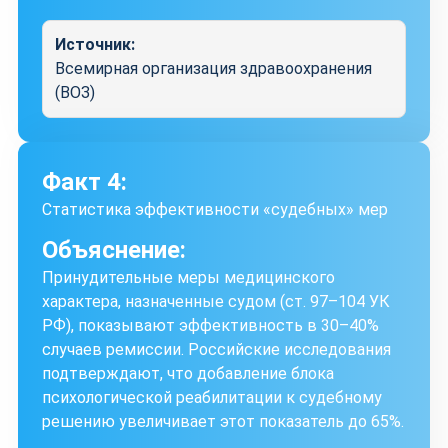
Источник:
Всемирная организация здравоохранения
(ВОЗ)
Факт 4:
Статистика эффективности «судебных» мер
Объяснение:
Принудительные меры медицинского
характера, назначенные судом (ст. 97–104 УК
РФ), показывают эффективность в 30–40%
случаев ремиссии. Российские исследования
подтверждают, что добавление блока
психологической реабилитации к судебному
решению увеличивает этот показатель до 65%.