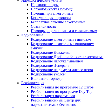
Наркологические услуги
Нарколог на дом
Наркологическая помощь
Помощь при алкоголизме
Консультация нарколога
Бесплатное лечение алкоголизма
Созависимость
Помощь родственникам и созависимым
Кодирование
Кодирование алкоголизма гипнозом
Кодирование алкоголизма вшиванием
ампулы
Кодирование Довженко
Кодирование Двойной блок от алкоголизма
Кодирование иглоукалыванием
Кодирование Эспераль
Кодирование на дому от алкоголизма
Кодирование уколом
Вшивание торпедо
Реабилитация
Реабилитация по программе 12 шагов
Реабилитация по программе Day Top
Реабилитация наркомании
Реабилитационный центр для
наркозависимых бесплатно