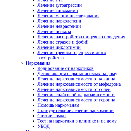
Лечение аутоагрессии
Лечение гипомании
Лечение мании преследования
Лечение нарколепсии
Лечение неврастении
Лечение психоза
Лечение расстройства пищевого поведения
Лечение страхов и фобий
Лечение циклотимии
Лечение тревожно-депрессивного
расстройства
Наркомания
Кодирование от наркотиков
Детоксикация наркозависимых на дому
Лечение наркозависимости от кокаина
Лечение наркозависимости от мефедрона
Лечение наркозависимости от солей
Лечение спайсовой наркозависимости
Лечение наркозависимости от героина
Помощь наркоманам
Принудительное лечение наркомании
Снятие ломки
Тест на наркотики в клинике и на дому
УБОД