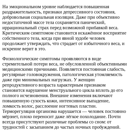
На эмоциональном уровне наблюдается повышенная
раздражительность, признаки депрессивного состояния,
добровольная социальная изоляция. Даже при объективно
недостаточной массе тела сохраняется панический,
иррациональный страх перед возможной прибавкой веса.
Критическим симптомом становится искажённое восприятие
собственного тела, когда при явной худобе человек
продолжает утверждать, что страдает от избыточного веса, и
искренне верит в это.
Физиологические симптомы проявляются в виде
стремительной потери веса, не обусловленной объективными
медицинскими причинами. Появляется постоянная слабость,
регулярные головокружения, патологическая утомляемость
даже при минимальных нагрузках. У женщин
репродуктивного возраста характерным признаком
становится нарушение менструального цикла вплоть до его
полного исчезновения. Внешние изменения включают
повышенную сухость кожи, интенсивное выпадение,
ломкость волос, расслоение ногтевых пластин.
Терморегуляция организма нарушается — человек постоянно
мёрзнет, плохо переносит даже лёгкое похолодание. Почти
всегда присутствуют различные проблемы со сном: от
трудностей с засыпанием до частых ночных пробуждений.