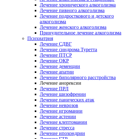
Лечение хронического алкоголизма
Лечение пивного алкоголизма
Лечение подросткового и детского
алкоголизма
Лечение женского алкоголизма
Принудительное лечение алкоголизма
Психиатрия
Лечение СДВГ
Лечение синдрома Туретта
Лечение ПТСР
Лечение ОКР
Лечение деменции
Лечение апатии
Лечение биполярного расстройства
Лечение анорексии
Лечение ПРЛ
Лечение шизофрении
Лечение панических атак
Лечение неврозов
Лечение игромании
Лечение астении
Лечение клептомании
Лечение стресса
Лечение ипохондрии
Лечение ГТР