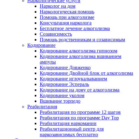
Наркологические услуги
Нарколог на дом
Наркологическая помощь
Помощь при алкоголизме
Консультация нарколога
Бесплатное лечение алкоголизма
Созависимость
Помощь родственникам и созависимым
Кодирование
Кодирование алкоголизма гипнозом
Кодирование алкоголизма вшиванием
ампулы
Кодирование Довженко
Кодирование Двойной блок от алкоголизма
Кодирование иглоукалыванием
Кодирование Эспераль
Кодирование на дому от алкоголизма
Кодирование уколом
Вшивание торпедо
Реабилитация
Реабилитация по программе 12 шагов
Реабилитация по программе Day Top
Реабилитация наркомании
Реабилитационный центр для
наркозависимых бесплатно