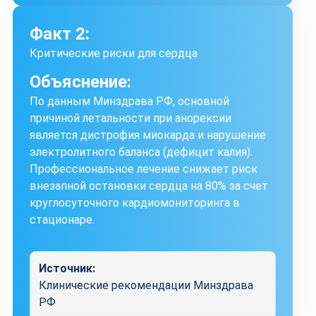
Факт 2:
Критические риски для сердца
Объяснение:
По данным Минздрава РФ, основной
причиной летальности при анорексии
является дистрофия миокарда и нарушение
электролитного баланса (дефицит калия).
Профессиональное лечение снижает риск
внезапной остановки сердца на 80% за счет
круглосуточного кардиомониторинга в
стационаре.
Источник:
Клинические рекомендации Минздрава
РФ