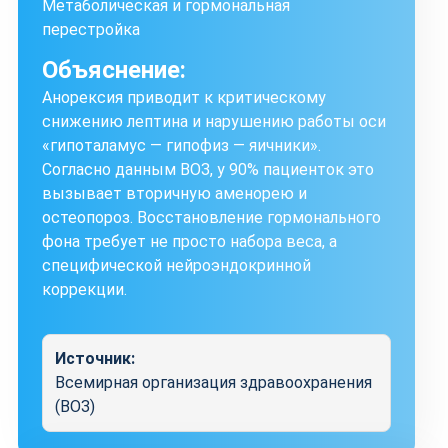
Метаболическая и гормональная
перестройка
Объяснение:
Анорексия приводит к критическому
снижению лептина и нарушению работы оси
«гипоталамус — гипофиз — яичники».
Согласно данным ВОЗ, у 90% пациенток это
вызывает вторичную аменорею и
остеопороз. Восстановление гормонального
фона требует не просто набора веса, а
специфической нейроэндокринной
коррекции.
Источник:
Всемирная организация здравоохранения
(ВОЗ)