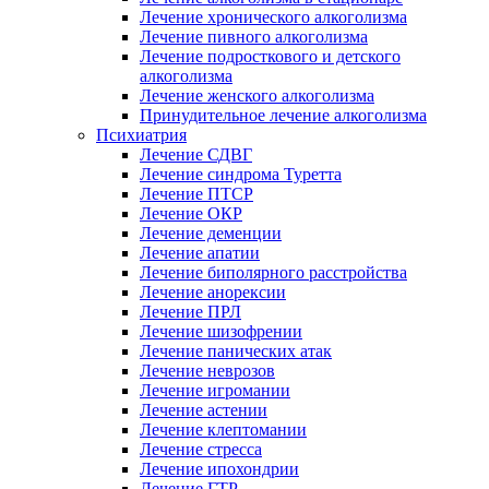
Лечение хронического алкоголизма
Лечение пивного алкоголизма
Лечение подросткового и детского
алкоголизма
Лечение женского алкоголизма
Принудительное лечение алкоголизма
Психиатрия
Лечение СДВГ
Лечение синдрома Туретта
Лечение ПТСР
Лечение ОКР
Лечение деменции
Лечение апатии
Лечение биполярного расстройства
Лечение анорексии
Лечение ПРЛ
Лечение шизофрении
Лечение панических атак
Лечение неврозов
Лечение игромании
Лечение астении
Лечение клептомании
Лечение стресса
Лечение ипохондрии
Лечение ГТР