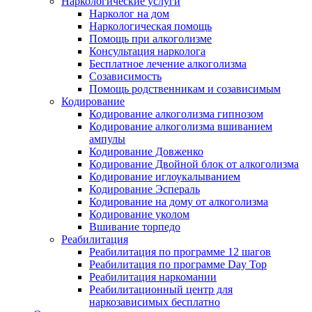
Наркологические услуги
Нарколог на дом
Наркологическая помощь
Помощь при алкоголизме
Консультация нарколога
Бесплатное лечение алкоголизма
Созависимость
Помощь родственникам и созависимым
Кодирование
Кодирование алкоголизма гипнозом
Кодирование алкоголизма вшиванием
ампулы
Кодирование Довженко
Кодирование Двойной блок от алкоголизма
Кодирование иглоукалыванием
Кодирование Эспераль
Кодирование на дому от алкоголизма
Кодирование уколом
Вшивание торпедо
Реабилитация
Реабилитация по программе 12 шагов
Реабилитация по программе Day Top
Реабилитация наркомании
Реабилитационный центр для
наркозависимых бесплатно