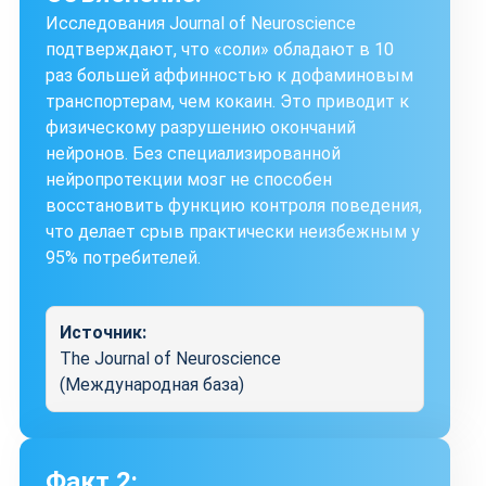
Исследования Journal of Neuroscience
подтверждают, что «соли» обладают в 10
раз большей аффинностью к дофаминовым
транспортерам, чем кокаин. Это приводит к
физическому разрушению окончаний
нейронов. Без специализированной
нейропротекции мозг не способен
восстановить функцию контроля поведения,
что делает срыв практически неизбежным у
95% потребителей.
Источник:
The Journal of Neuroscience
(Международная база)
Факт 2: