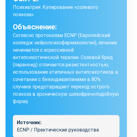
Психиатрия: Купирование «солевого
психоза»
Объяснение:
Согласно протоколам ECNP (Европейский
колледж нейропсихофармакологии), лечение
начинается с агрессивной
антипсихотической терапии. Солевой бред
(параноид) отличается резистентностью;
использование атипичных антипсихотиков в
сочетании с бензодиазепинами в 80%
случаев предотвращает переход острого
психоза в хроническую шизофреноподобную
форму.
Источник:
ECNP / Практические руководства