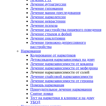
Лечение аутоагрессии
Лечение гипомании
Лечение мании преследования
Лечение нарколепсии
Лечение неврастении
Лечение психоза
Лечение расстройства пищевого поведения
Лечение страхов и фобий
Лечение циклотимии
Лечение тревожно-депрессивного
расстройства
Наркомания
Кодирование от наркотиков
Детоксикация наркозависимых на дому
Лечение наркозависимости от кокаина
Лечение наркозависимости от мефедрона
Лечение наркозависимости от солей
Лечение спайсовой наркозависимости
Лечение наркозависимости от героина
Помощь наркоманам
Принудительное лечение наркомании
Снятие ломки
Тест на наркотики в клинике и на дому
УБОД