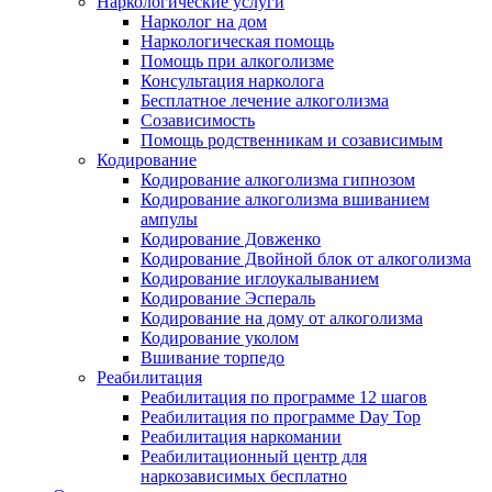
Наркологические услуги
Нарколог на дом
Наркологическая помощь
Помощь при алкоголизме
Консультация нарколога
Бесплатное лечение алкоголизма
Созависимость
Помощь родственникам и созависимым
Кодирование
Кодирование алкоголизма гипнозом
Кодирование алкоголизма вшиванием
ампулы
Кодирование Довженко
Кодирование Двойной блок от алкоголизма
Кодирование иглоукалыванием
Кодирование Эспераль
Кодирование на дому от алкоголизма
Кодирование уколом
Вшивание торпедо
Реабилитация
Реабилитация по программе 12 шагов
Реабилитация по программе Day Top
Реабилитация наркомании
Реабилитационный центр для
наркозависимых бесплатно