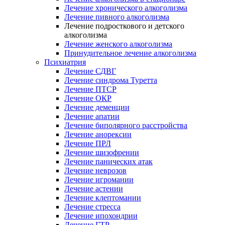
Лечение хронического алкоголизма
Лечение пивного алкоголизма
Лечение подросткового и детского
алкоголизма
Лечение женского алкоголизма
Принудительное лечение алкоголизма
Психиатрия
Лечение СДВГ
Лечение синдрома Туретта
Лечение ПТСР
Лечение ОКР
Лечение деменции
Лечение апатии
Лечение биполярного расстройства
Лечение анорексии
Лечение ПРЛ
Лечение шизофрении
Лечение панических атак
Лечение неврозов
Лечение игромании
Лечение астении
Лечение клептомании
Лечение стресса
Лечение ипохондрии
Лечение ГТР