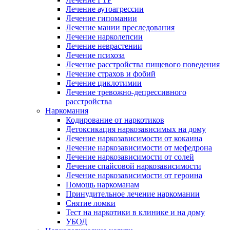
Лечение аутоагрессии
Лечение гипомании
Лечение мании преследования
Лечение нарколепсии
Лечение неврастении
Лечение психоза
Лечение расстройства пищевого поведения
Лечение страхов и фобий
Лечение циклотимии
Лечение тревожно-депрессивного
расстройства
Наркомания
Кодирование от наркотиков
Детоксикация наркозависимых на дому
Лечение наркозависимости от кокаина
Лечение наркозависимости от мефедрона
Лечение наркозависимости от солей
Лечение спайсовой наркозависимости
Лечение наркозависимости от героина
Помощь наркоманам
Принудительное лечение наркомании
Снятие ломки
Тест на наркотики в клинике и на дому
УБОД