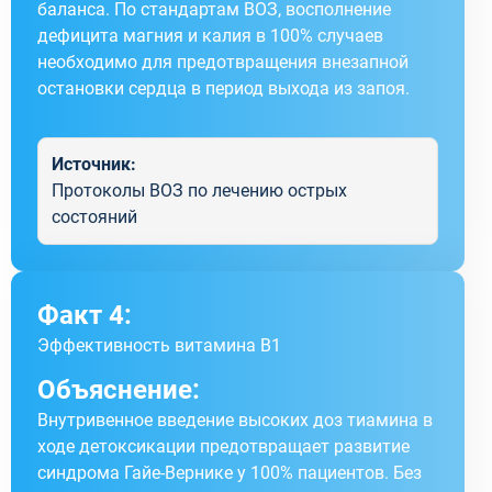
баланса. По стандартам ВОЗ, восполнение
дефицита магния и калия в 100% случаев
необходимо для предотвращения внезапной
остановки сердца в период выхода из запоя.
Источник:
Протоколы ВОЗ по лечению острых
состояний
Факт 4:
Эффективность витамина B1
Объяснение:
Внутривенное введение высоких доз тиамина в
ходе детоксикации предотвращает развитие
синдрома Гайе-Вернике у 100% пациентов. Без