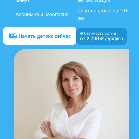
минут
интоксикации
Опыт наркологов 10+
Анонимно и безопасно
лет
Стоимость услуги
Начать детокс сейчас
от 2 700 ₽ / услуга