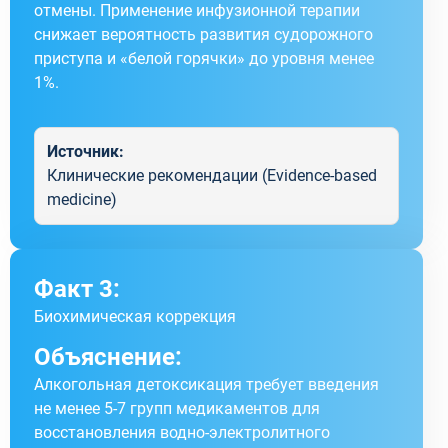
отмены. Применение инфузионной терапии
снижает вероятность развития судорожного
приступа и «белой горячки» до уровня менее
1%.
Источник:
Клинические рекомендации (Evidence-based
medicine)
Факт 3:
Биохимическая коррекция
Объяснение:
Алкогольная детоксикация требует введения
не менее 5-7 групп медикаментов для
восстановления водно-электролитного