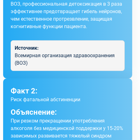
ВОЗ, профессиональная детоксикация в 3 раза
эффективнее предотвращает гибель нейронов,
чем естественное протрезвление, защищая
когнитивные функции пациента.
Источник:
Всемирная организация здравоохранения
(ВОЗ)
Факт 2:
Риск фатальной абстиненции
Объяснение:
При резком прекращении употребления
алкоголя без медицинской поддержки у 15-20%
зависимых развивается тяжелый синдром