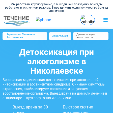
Мы работаем круглосуточно, в выходные и праздники бригады
работают в усиленном режиме. В праздничные дни количество бригад
увеличено.
Наркология Течение в
Детоксикация
Алкоголизм
Николаевске
алкоголиков
Детоксикация при
алкоголизме в
Николаевске
Безопасная медицинская детоксикация при алкогольной
интоксикации и абстинентном синдроме. Снимаем симптомы
отравления, стабилизируем состояние и запускаем
восстановление организма. Выезд врача на дом или лечение в
стационаре — круглосуточно и анонимно.
Выезд врача за 30
Быстрое снятие