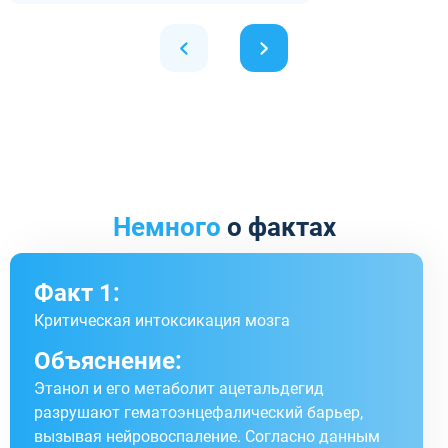
Немного
о фактах
Факт 1:
Критическая интоксикация мозга
Объяснение:
Этанол и его метаболит ацетальдегид
разрушают гематоэнцефалический барьер,
вызывая нейровоспаление. Согласно данным