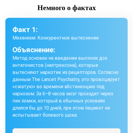
Немного
о фактах
Факт 1:
Механизм: Конкурентное вытеснение
Объяснение:
Метод основан на введении высоких доз
антагонистов (налтрексона), которые
вытесняют наркотик из рецепторов. Согласно
данным The Lancet Psychiatry, это провоцирует
«сжатую» во времени абстиненцию под
наркозом. За 6–8 часов мозг проходит через
пик ломки, который в обычных условиях
длился бы до 10 дней, при этом пациент не
испытывает болевого шока.