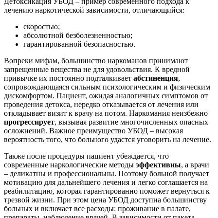
Детоксикация УБОД – пример современного подхода к
лечению наркотической зависимости, отличающийся:
скоростью;
абсолютной безболезненностью;
гарантированной безопасностью.
Вопреки мифам, большинство наркоманов принимают
запрещенные вещества не для удовольствия. К вредной
привычке их постоянно подталкивает
абстиненция
,
сопровождающаяся сильным психологическим и физическим
дискомфортом. Пациент, ожидая аналогичных симптомов от
проведения детокса, нередко отказывается от лечения или
откладывает визит к врачу на потом. Наркомания неизбежно
прогрессирует
, вызывая развитие многочисленных опасных
осложнений. Важное преимущество УБОД – высокая
вероятность того, что больного удастся уговорить на лечение.
Также после процедуры пациент убеждается, что
современные наркологические методы
эффективны
, а врачи
– деликатны и профессиональны. Поэтому больной получает
мотивацию для дальнейшего лечения и легко соглашается на
реабилитацию, которая гарантированно поможет вернуться к
трезвой жизни. При этом цена УБОД доступна большинству
больных и включает все расходы: проживание в палате,
препараты, наблюдение врачей. В зависимости от пакета