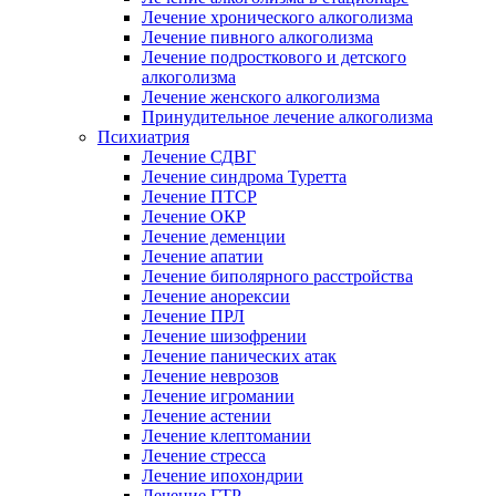
Лечение хронического алкоголизма
Лечение пивного алкоголизма
Лечение подросткового и детского
алкоголизма
Лечение женского алкоголизма
Принудительное лечение алкоголизма
Психиатрия
Лечение СДВГ
Лечение синдрома Туретта
Лечение ПТСР
Лечение ОКР
Лечение деменции
Лечение апатии
Лечение биполярного расстройства
Лечение анорексии
Лечение ПРЛ
Лечение шизофрении
Лечение панических атак
Лечение неврозов
Лечение игромании
Лечение астении
Лечение клептомании
Лечение стресса
Лечение ипохондрии
Лечение ГТР