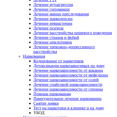
Лечение аутоагрессии
Лечение гипомании
Лечение мании преследования
Лечение нарколепсии
Лечение неврастении
Лечение психоза
Лечение расстройства пищевого поведения
Лечение страхов и фобий
Лечение циклотимии
Лечение тревожно-депрессивного
расстройства
Наркомания
Кодирование от наркотиков
Детоксикация наркозависимых на дому
Лечение наркозависимости от кокаина
Лечение наркозависимости от мефедрона
Лечение наркозависимости от солей
Лечение спайсовой наркозависимости
Лечение наркозависимости от героина
Помощь наркоманам
Принудительное лечение наркомании
Снятие ломки
Тест на наркотики в клинике и на дому
УБОД