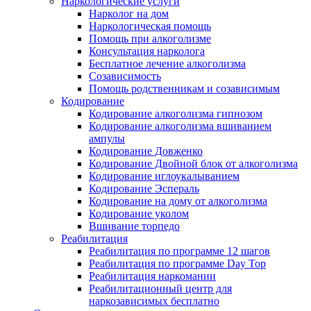
Наркологические услуги
Нарколог на дом
Наркологическая помощь
Помощь при алкоголизме
Консультация нарколога
Бесплатное лечение алкоголизма
Созависимость
Помощь родственникам и созависимым
Кодирование
Кодирование алкоголизма гипнозом
Кодирование алкоголизма вшиванием
ампулы
Кодирование Довженко
Кодирование Двойной блок от алкоголизма
Кодирование иглоукалыванием
Кодирование Эспераль
Кодирование на дому от алкоголизма
Кодирование уколом
Вшивание торпедо
Реабилитация
Реабилитация по программе 12 шагов
Реабилитация по программе Day Top
Реабилитация наркомании
Реабилитационный центр для
наркозависимых бесплатно