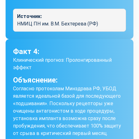
Источник:
НМИЦ ПН им. В.М. Бехтерева (РФ)
Факт 4:
Клинический прогноз: Пролонгированный
эффект
Объяснение:
Согласно протоколам Минздрава РФ, УБОД
является идеальной базой для последующего
«подшивания». Поскольку рецепторы уже
очищены антагонистом в ходе процедуры,
установка импланта возможна сразу после
пробуждения, что обеспечивает 100% защиту
от срыва в критический первый месяц.