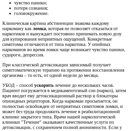
чувство паники;
потеря сознания;
головокружение.
Клиническая картина абстиненции знакома каждому
наркоману как
ломка
, которая не позволяет отказаться от
наркотиков и вынуждает постоянно принимать новую дозу
для купирования неприятных ощущений. Конкретные
симптомы отличаются от типа наркотика. У опийных
наркоманов во время ломки чаще возникает чувство паники,
судороги, депрессия.
При классической детоксикации зависимый получает
симптоматическую терапию на протяжении восстановления
организма – то есть, от одной недели до месяца.
УБОД – способ
ускорить
лечение до нескольких часов.
Пациент погружается в медикаментозный сон (наркоз), затем
врач вводит ему детоксикационный раствор и блокаторы
опиоидных рецепторов. Когда наркоман просыпается, он
полностью освобожден от неприятных симптомов ломки, и
может без труда продолжить лечение в реабилитационной
клинике закрытого типа. Врачи нашей наркологической
клиники "Течение" оказывают качественные услуги по
детоксикации, с сохранением полной анонимности. Если у