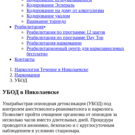
Кодирование Эспераль
Кодирование на дому от алкоголизма
Кодирование уколом
Вшивание торпедо
Реабилитация
Реабилитация по программе 12 шагов
Реабилитация по программе Day Top
Реабилитация наркомании
Реабилитационный центр для наркозависимых
бесплатно
Контакты
Наркология Течение в Николаевске
Наркомания
УБОД
УБОД в Николаевске
Ультрабыстрая опиоидная детоксикация (УБОД) под
контролем анестезиолога-реаниматолога и нарколога.
Позволяет пройти очищение организма от опиоидов за
несколько часов вместо длительных дней. Процедура
проводится анонимно, безопасно и с круглосуточным
наблюдением в условиях стационара.