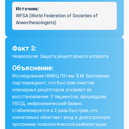
Источник:
WFSA (World Federation of Societies of
Anaesthesiologists)
Факт 3:
Неврология: Защита рецепторного аппарата
Объяснение:
Исследования НМИЦ ПН им. В.М. Бехтерева
подтверждают, что быстрая очистка
опиоидных рецепторов ускоряет их
восстановление. У пациентов, прошедших
УБОД, нейрохимический баланс
стабилизируется в 2 раза быстрее, что
значительно облегчает вход в долгосрочную
программу психологической реабилитации.