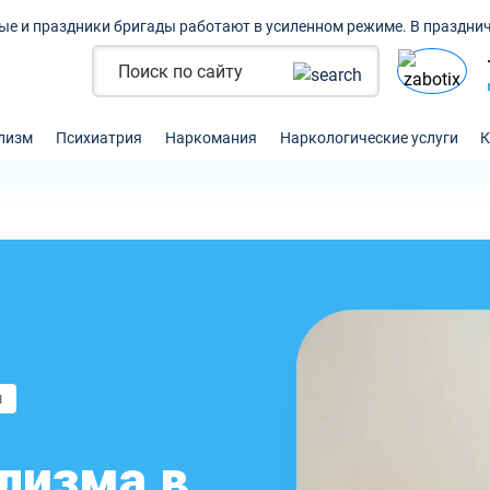
ые и праздники бригады работают в усиленном режиме. В празднич
лизм
Психиатрия
Наркомания
Наркологические услуги
К
м
лизма в