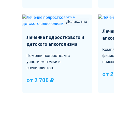
Деликатно
Лече
Лечение подросткового и
алко
детского алкоголизма
Компл
Помощь подросткам с
физио
участием семьи и
психо
специалистов.
от 2
от 2 700 ₽