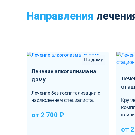
Направления
лечени
На дому
Лечение алкоголизма на
Лече
дому
стац
Лечение без госпитализации с
Кругл
наблюдением специалиста.
компл
от 2 700 ₽
клини
от 2