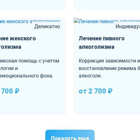
Деликатно
Индивиду
ние женского
Лечение пивного
голизма
алкоголизма
ексная помощь с учетом
Коррекция зависимости и
логии и
восстановление режима б
эмоционального фона.
алкоголя.
 700 ₽
от 2 700 ₽
Показать еще