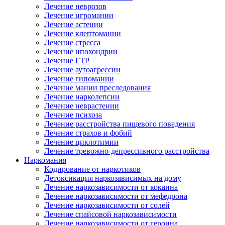
Лечение неврозов
Лечение игромании
Лечение астении
Лечение клептомании
Лечение стресса
Лечение ипохондрии
Лечение ГТР
Лечение аутоагрессии
Лечение гипомании
Лечение мании преследования
Лечение нарколепсии
Лечение неврастении
Лечение психоза
Лечение расстройства пищевого поведения
Лечение страхов и фобий
Лечение циклотимии
Лечение тревожно-депрессивного расстройства
Наркомания
Кодирование от наркотиков
Детоксикация наркозависимых на дому
Лечение наркозависимости от кокаина
Лечение наркозависимости от мефедрона
Лечение наркозависимости от солей
Лечение спайсовой наркозависимости
Лечение наркозависимости от героина