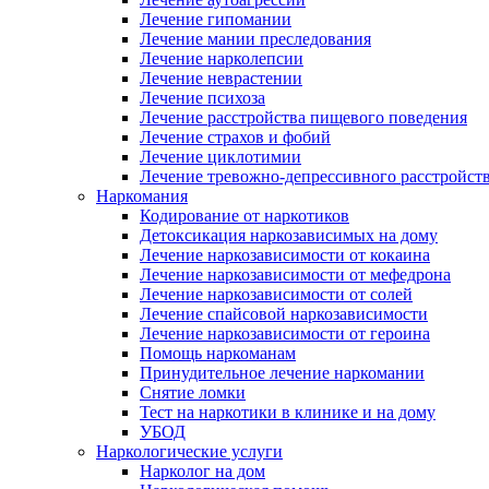
Лечение гипомании
Лечение мании преследования
Лечение нарколепсии
Лечение неврастении
Лечение психоза
Лечение расстройства пищевого поведения
Лечение страхов и фобий
Лечение циклотимии
Лечение тревожно-депрессивного расстройст
Наркомания
Кодирование от наркотиков
Детоксикация наркозависимых на дому
Лечение наркозависимости от кокаина
Лечение наркозависимости от мефедрона
Лечение наркозависимости от солей
Лечение спайсовой наркозависимости
Лечение наркозависимости от героина
Помощь наркоманам
Принудительное лечение наркомании
Снятие ломки
Тест на наркотики в клинике и на дому
УБОД
Наркологические услуги
Нарколог на дом