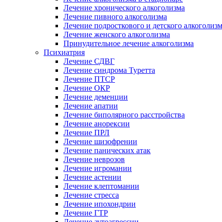
Лечение хронического алкоголизма
Лечение пивного алкоголизма
Лечение подросткового и детского алкоголиз
Лечение женского алкоголизма
Принудительное лечение алкоголизма
Психиатрия
Лечение СДВГ
Лечение синдрома Туретта
Лечение ПТСР
Лечение ОКР
Лечение деменции
Лечение апатии
Лечение биполярного расстройства
Лечение анорексии
Лечение ПРЛ
Лечение шизофрении
Лечение панических атак
Лечение неврозов
Лечение игромании
Лечение астении
Лечение клептомании
Лечение стресса
Лечение ипохондрии
Лечение ГТР
Лечение аутоагрессии