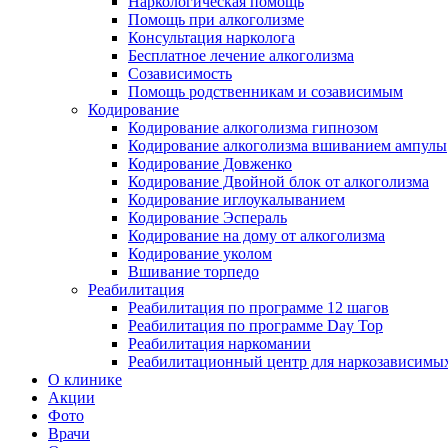
Наркологическая помощь
Помощь при алкоголизме
Консультация нарколога
Бесплатное лечение алкоголизма
Созависимость
Помощь родственникам и созависимым
Кодирование
Кодирование алкоголизма гипнозом
Кодирование алкоголизма вшиванием ампулы
Кодирование Довженко
Кодирование Двойной блок от алкоголизма
Кодирование иглоукалыванием
Кодирование Эспераль
Кодирование на дому от алкоголизма
Кодирование уколом
Вшивание торпедо
Реабилитация
Реабилитация по программе 12 шагов
Реабилитация по программе Day Top
Реабилитация наркомании
Реабилитационный центр для наркозависимых
О клинике
Акции
Фото
Врачи