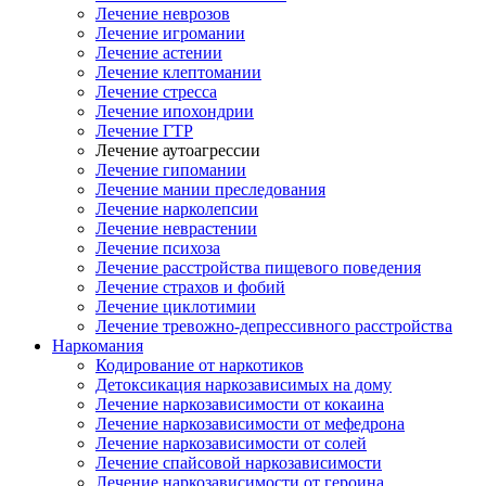
Лечение неврозов
Лечение игромании
Лечение астении
Лечение клептомании
Лечение стресса
Лечение ипохондрии
Лечение ГТР
Лечение аутоагрессии
Лечение гипомании
Лечение мании преследования
Лечение нарколепсии
Лечение неврастении
Лечение психоза
Лечение расстройства пищевого поведения
Лечение страхов и фобий
Лечение циклотимии
Лечение тревожно-депрессивного расстройства
Наркомания
Кодирование от наркотиков
Детоксикация наркозависимых на дому
Лечение наркозависимости от кокаина
Лечение наркозависимости от мефедрона
Лечение наркозависимости от солей
Лечение спайсовой наркозависимости
Лечение наркозависимости от героина