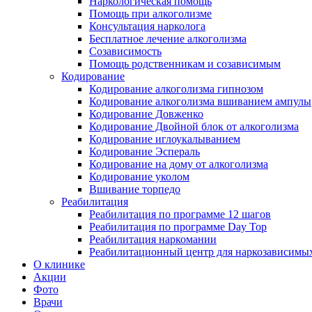
Наркологическая помощь
Помощь при алкоголизме
Консультация нарколога
Бесплатное лечение алкоголизма
Созависимость
Помощь родственникам и созависимым
Кодирование
Кодирование алкоголизма гипнозом
Кодирование алкоголизма вшиванием ампулы
Кодирование Довженко
Кодирование Двойной блок от алкоголизма
Кодирование иглоукалыванием
Кодирование Эспераль
Кодирование на дому от алкоголизма
Кодирование уколом
Вшивание торпедо
Реабилитация
Реабилитация по программе 12 шагов
Реабилитация по программе Day Top
Реабилитация наркомании
Реабилитационный центр для наркозависимых
О клинике
Акции
Фото
Врачи