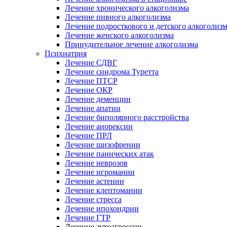
Лечение хронического алкоголизма
Лечение пивного алкоголизма
Лечение подросткового и детского алкоголиз
Лечение женского алкоголизма
Принудительное лечение алкоголизма
Психиатрия
Лечение СДВГ
Лечение синдрома Туретта
Лечение ПТСР
Лечение ОКР
Лечение деменции
Лечение апатии
Лечение биполярного расстройства
Лечение анорексии
Лечение ПРЛ
Лечение шизофрении
Лечение панических атак
Лечение неврозов
Лечение игромании
Лечение астении
Лечение клептомании
Лечение стресса
Лечение ипохондрии
Лечение ГТР
Лечение аутоагрессии