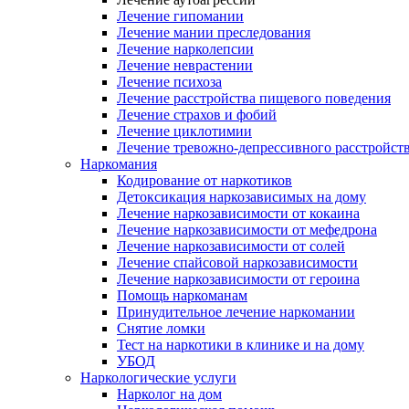
Лечение гипомании
Лечение мании преследования
Лечение нарколепсии
Лечение неврастении
Лечение психоза
Лечение расстройства пищевого поведения
Лечение страхов и фобий
Лечение циклотимии
Лечение тревожно-депрессивного расстройст
Наркомания
Кодирование от наркотиков
Детоксикация наркозависимых на дому
Лечение наркозависимости от кокаина
Лечение наркозависимости от мефедрона
Лечение наркозависимости от солей
Лечение спайсовой наркозависимости
Лечение наркозависимости от героина
Помощь наркоманам
Принудительное лечение наркомании
Снятие ломки
Тест на наркотики в клинике и на дому
УБОД
Наркологические услуги
Нарколог на дом