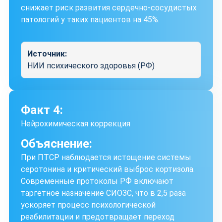
снижает риск развития сердечно-сосудистых
патологий у таких пациентов на 45%.
Источник:
НИИ психического здоровья (РФ)
Факт 4:
Нейрохимическая коррекция
Объяснение:
При ПТСР наблюдается истощение системы
серотонина и критический выброс кортизола.
Современные протоколы РФ включают
таргетное назначение СИОЗС, что в 2,5 раза
ускоряет процесс психологической
реабилитации и предотвращает переход