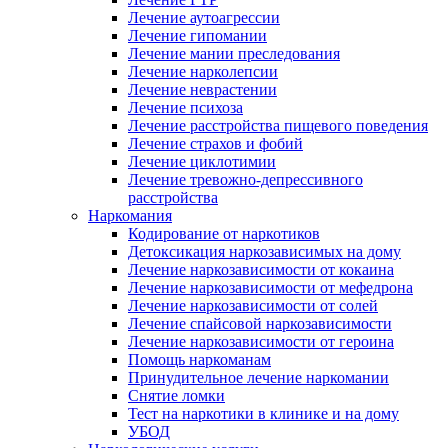
Лечение аутоагрессии
Лечение гипомании
Лечение мании преследования
Лечение нарколепсии
Лечение неврастении
Лечение психоза
Лечение расстройства пищевого поведения
Лечение страхов и фобий
Лечение циклотимии
Лечение тревожно-депрессивного
расстройства
Наркомания
Кодирование от наркотиков
Детоксикация наркозависимых на дому
Лечение наркозависимости от кокаина
Лечение наркозависимости от мефедрона
Лечение наркозависимости от солей
Лечение спайсовой наркозависимости
Лечение наркозависимости от героина
Помощь наркоманам
Принудительное лечение наркомании
Снятие ломки
Тест на наркотики в клинике и на дому
УБОД