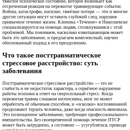
тяжёлое психическое состояние, которое возникает как
отсроченная реакция на пережитое травмирующее событие.
Войны, катастрофы, насилие, тяжёлые потери — эти и многие
другие ситуации могут оставить глубокий след, нарушив
привычное течение жизни. Клиника «Течение» в Николаевске
специализируется на помощи людям, столкнувшимся с этой
проблемой. Мы понимаем, насколько изматывающим может
быть это заболевание, и предлагаем комплексный, научно
обоснованный подход к его преодолению.
Что такое посттравматическое
стрессовое расстройство: суть
заболевания
Посттравматическое стрессовое расстройство — это не
слабость и не недостаток характера, а серьёзное нарушение
работы психики в ответ на сверхсильный стресс. Когда
пережитая травма слишком интенсивна, мозг не может
обработать её обычным способом, и «осколки» воспоминаний
продолжают терзать человека, даже когда опасность миновала.
Это полноценное заболевание, требующее профессионального
вмешательства. Без своевременной помощи лечение ПТСР
может быть затруднено, а состояние — усугубляться, приводя