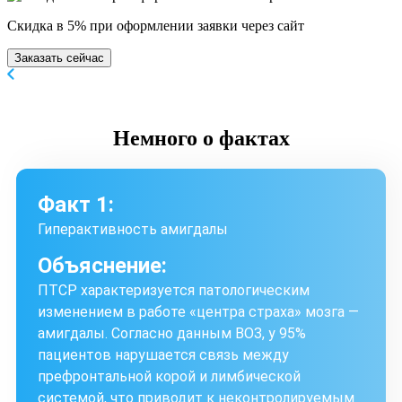
Скидка в 5% при оформлении заявки через сайт
Заказать сейчас
Немного
о фактах
Факт 1:
Гиперактивность амигдалы
Объяснение:
ПТСР характеризуется патологическим
изменением в работе «центра страха» мозга —
амигдалы. Согласно данным ВОЗ, у 95%
пациентов нарушается связь между
префронтальной корой и лимбической
системой, что приводит к неконтролируемым