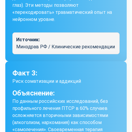
глаз). Эти методы позволяют
«перекодировать» травматический опыт на
нейронном уровне.
Источник:
Минздрав РФ / Клинические рекомендации
Факт 3:
Риск соматизации и аддикций
Объяснение:
По данным российских исследований, без
профильного лечения ПТСР в 60% случаев
осложняется вторичными зависимостями
(алкоголизм, наркомания) как способом
«самолечения». Своевременная терапия