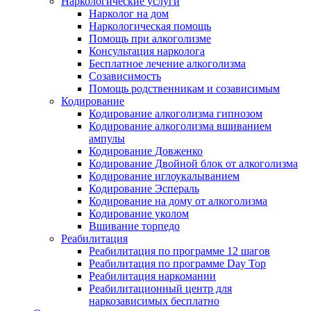
Наркологические услуги
Нарколог на дом
Наркологическая помощь
Помощь при алкоголизме
Консультация нарколога
Бесплатное лечение алкоголизма
Созависимость
Помощь родственникам и созависимым
Кодирование
Кодирование алкоголизма гипнозом
Кодирование алкоголизма вшиванием
ампулы
Кодирование Довженко
Кодирование Двойной блок от алкоголизма
Кодирование иглоукалыванием
Кодирование Эспераль
Кодирование на дому от алкоголизма
Кодирование уколом
Вшивание торпедо
Реабилитация
Реабилитация по программе 12 шагов
Реабилитация по программе Day Top
Реабилитация наркомании
Реабилитационный центр для
наркозависимых бесплатно