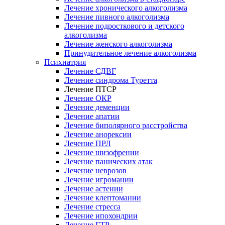
Лечение хронического алкоголизма
Лечение пивного алкоголизма
Лечение подросткового и детского
алкоголизма
Лечение женского алкоголизма
Принудительное лечение алкоголизма
Психиатрия
Лечение СДВГ
Лечение синдрома Туретта
Лечение ПТСР
Лечение ОКР
Лечение деменции
Лечение апатии
Лечение биполярного расстройства
Лечение анорексии
Лечение ПРЛ
Лечение шизофрении
Лечение панических атак
Лечение неврозов
Лечение игромании
Лечение астении
Лечение клептомании
Лечение стресса
Лечение ипохондрии
Лечение ГТР