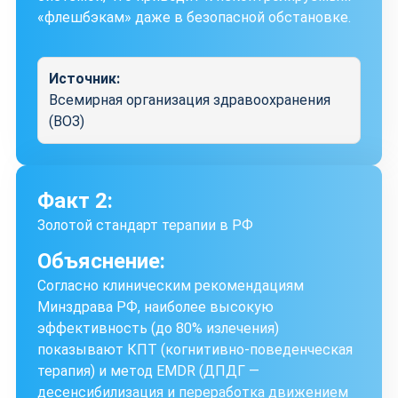
«флешбэкам» даже в безопасной обстановке.
Источник:
Всемирная организация здравоохранения
(ВОЗ)
Факт 2:
Золотой стандарт терапии в РФ
Объяснение:
Согласно клиническим рекомендациям
Минздрава РФ, наиболее высокую
эффективность (до 80% излечения)
показывают КПТ (когнитивно-поведенческая
терапия) и метод EMDR (ДПДГ —
десенсибилизация и переработка движением