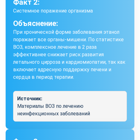
Факт 2:
Системное поражение организма
Объяснение:
При хронической форме заболевания этанол
поражает все органы-мишени. По статистике
ВОЗ, комплексное лечение в 2 раза
эффективнее снижает риск развития
летального цирроза и кардиомиопатии, так как
включает адресную поддержку печени и
сердца в период терапии.
Источник:
Материалы ВОЗ по лечению
неинфекционных заболеваний