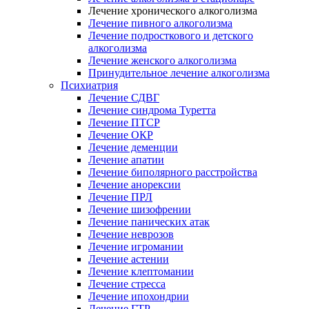
Лечение хронического алкоголизма
Лечение пивного алкоголизма
Лечение подросткового и детского
алкоголизма
Лечение женского алкоголизма
Принудительное лечение алкоголизма
Психиатрия
Лечение СДВГ
Лечение синдрома Туретта
Лечение ПТСР
Лечение ОКР
Лечение деменции
Лечение апатии
Лечение биполярного расстройства
Лечение анорексии
Лечение ПРЛ
Лечение шизофрении
Лечение панических атак
Лечение неврозов
Лечение игромании
Лечение астении
Лечение клептомании
Лечение стресса
Лечение ипохондрии
Лечение ГТР