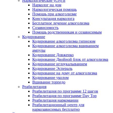
Наркологические услуги
Нарколог на дом
Наркологическая помощь
Помощь при алкоголизме
Консультация нарколога
Бесплатное лечение алкоголизма
Созависимость
Помощь родственникам и созависимым
Кодирование
Кодирование алкоголизма гипнозом
Кодирование алкоголизма вшиванием
ампулы
Кодирование Довженко
Кодирование Двойной блок от алкоголизма
Кодирование иглоукалыванием
Кодирование Эспераль
Кодирование на дому от алкоголизма
Кодирование уколом
Вшивание торпедо
Реабилитация
Реабилитация по программе 12 шагов
Реабилитация по программе Day Top
Реабилитация наркомании
Реабилитационный центр для
наркозависимых бесплатно