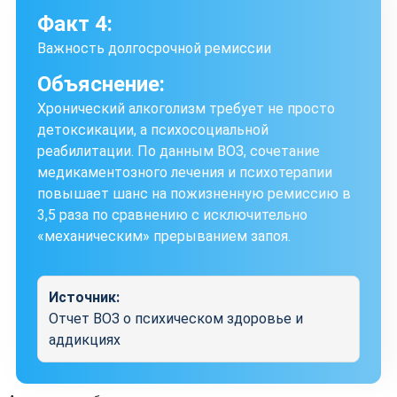
Факт 4:
Важность долгосрочной ремиссии
Объяснение:
Хронический алкоголизм требует не просто
детоксикации, а психосоциальной
реабилитации. По данным ВОЗ, сочетание
медикаментозного лечения и психотерапии
повышает шанс на пожизненную ремиссию в
3,5 раза по сравнению с исключительно
«механическим» прерыванием запоя.
Источник:
Отчет ВОЗ о психическом здоровье и
аддикциях