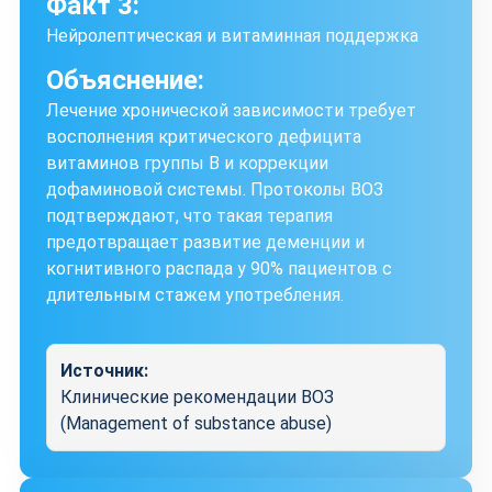
Факт 3:
Нейролептическая и витаминная поддержка
Объяснение:
Лечение хронической зависимости требует
восполнения критического дефицита
витаминов группы B и коррекции
дофаминовой системы. Протоколы ВОЗ
подтверждают, что такая терапия
предотвращает развитие деменции и
когнитивного распада у 90% пациентов с
длительным стажем употребления.
Источник:
Клинические рекомендации ВОЗ
(Management of substance abuse)