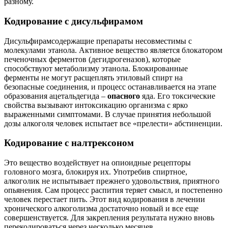
разному.
Кодирование с дисульфирамом
Дисульфирамсодержащие препараты несовместимы с
молекулами этанола. Активное вещество является блокатором
печеночных ферментов (дегидрогеназов), которые
способствуют метаболизму этанола. Блокированные
ферменты не могут расщеплять этиловый спирт на
безопасные соединения, и процесс останавливается на этапе
образования ацетальдегида –
опасного
яда. Его токсические
свойства вызывают интоксикацию организма с ярко
выраженными симптомами. В случае принятия небольшой
дозы алкоголя человек испытает все «прелести» абстиненции.
Кодирование с налтрексоном
Это вещество воздействует на опиоидные рецепторы
головного мозга, блокируя их. Употребив спиртное,
алкоголик не испытывает прежнего удовольствия, приятного
опьянения. Сам процесс распития теряет смысл, и постепенно
человек перестает пить. Этот вид кодирования в лечении
хронического алкоголизма достаточно новый и все еще
совершенствуется. Для закрепления результата нужно вновь
перекодироваться через несколько месяцев.