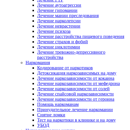
Лечение аутоагрессии
Лечение гипомании
Лечение мании преследования
Лечение нарколепсии
Лечение неврастении
Лечение психоза
Лечение расстройства пищевого поведения
Лечение страхов и фобий
Лечение циклотимии
Лечение тревожно-депрессивного
расстройства
Наркомания
Кодирование от наркотиков
Детоксикация наркозависимых на дому
Лечение наркозависимости от кокаина
Лечение наркозависимости от мефедрона
Лечение наркозависимости от солей
Лечение спайсовой наркозависимости
Лечение наркозависимости от героина
Помощь наркоманам
Принудительное лечение наркомании
Снятие ломки
Тест на наркотики в клинике и на дому
УБОД