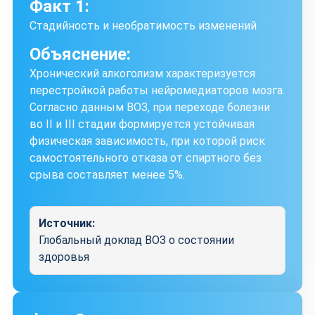
Факт 1:
Стадийность и необратимость изменений
Объяснение:
Хронический алкоголизм характеризуется
перестройкой работы нейромедиаторов мозга.
Согласно данным ВОЗ, при переходе болезни
во II и III стадии формируется устойчивая
физическая зависимость, при которой риск
самостоятельного отказа от спиртного без
срыва составляет менее 5%.
Источник:
Глобальный доклад ВОЗ о состоянии
здоровья