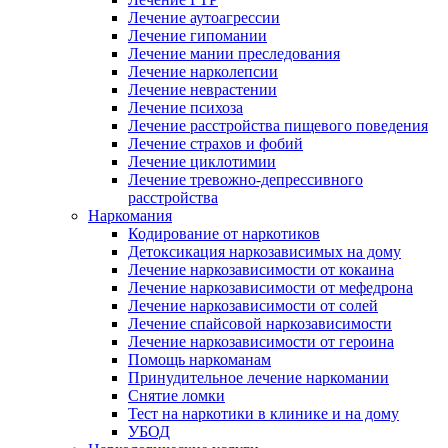
Лечение аутоагрессии
Лечение гипомании
Лечение мании преследования
Лечение нарколепсии
Лечение неврастении
Лечение психоза
Лечение расстройства пищевого поведения
Лечение страхов и фобий
Лечение циклотимии
Лечение тревожно-депрессивного
расстройства
Наркомания
Кодирование от наркотиков
Детоксикация наркозависимых на дому
Лечение наркозависимости от кокаина
Лечение наркозависимости от мефедрона
Лечение наркозависимости от солей
Лечение спайсовой наркозависимости
Лечение наркозависимости от героина
Помощь наркоманам
Принудительное лечение наркомании
Снятие ломки
Тест на наркотики в клинике и на дому
УБОД