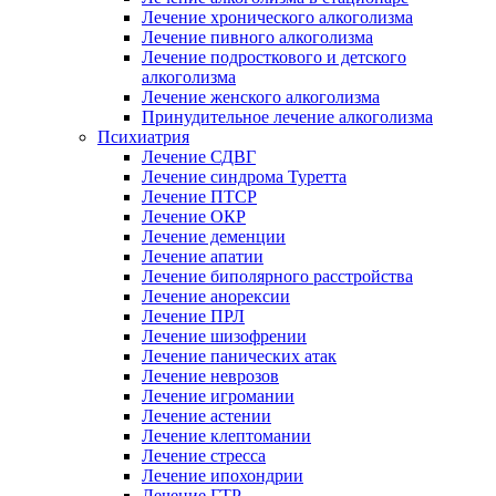
Лечение хронического алкоголизма
Лечение пивного алкоголизма
Лечение подросткового и детского
алкоголизма
Лечение женского алкоголизма
Принудительное лечение алкоголизма
Психиатрия
Лечение СДВГ
Лечение синдрома Туретта
Лечение ПТСР
Лечение ОКР
Лечение деменции
Лечение апатии
Лечение биполярного расстройства
Лечение анорексии
Лечение ПРЛ
Лечение шизофрении
Лечение панических атак
Лечение неврозов
Лечение игромании
Лечение астении
Лечение клептомании
Лечение стресса
Лечение ипохондрии
Лечение ГТР