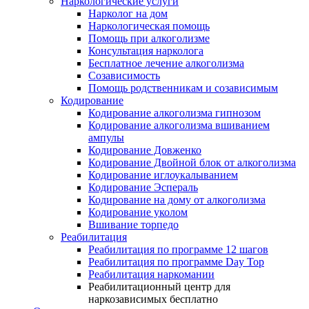
Наркологические услуги
Нарколог на дом
Наркологическая помощь
Помощь при алкоголизме
Консультация нарколога
Бесплатное лечение алкоголизма
Созависимость
Помощь родственникам и созависимым
Кодирование
Кодирование алкоголизма гипнозом
Кодирование алкоголизма вшиванием
ампулы
Кодирование Довженко
Кодирование Двойной блок от алкоголизма
Кодирование иглоукалыванием
Кодирование Эспераль
Кодирование на дому от алкоголизма
Кодирование уколом
Вшивание торпедо
Реабилитация
Реабилитация по программе 12 шагов
Реабилитация по программе Day Top
Реабилитация наркомании
Реабилитационный центр для
наркозависимых бесплатно