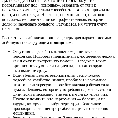
Да, но следует скептически относиться к тому, что
подразумевают под «помощью». Избавить от тяги к
наркотическим веществам способен только врач, причем не
один, а целая плеяда. Нарколог, психотерапевт, психолог —
вот далеко не полный список профессионалов, которые
должны наблюдать больного. Разумеется, их услуги будут
платными.
Бесплатные реабилитационные центры для наркозависимых
действуют по следующим
принципам
:
Отсутствие врачей и младшего медицинского
персонала. Подобрать правильный курс лечения некому,
как и оказать экстренную помощь. Нередко в таких
организациях умирали пациенты, так как скорую
вызывали не сразу.
Если вблизи центра реабилитации расположено
подсобное хозяйство, значит, проблемы наркоманов
никого не интересуют, а вот бесплатная рабочая сила
нужна. Человек, который употреблял наркотик, слаб и
физически и морально, а значит, им легко управлять.
Нужно запомнить, что наркомания — болезнь, а не
«дурь», которую вышибут через труд. Если такое
проговаривают в центре реабилитации, то это точно
мошенники.
Религиозные объединения. Здесь не стараются помочь