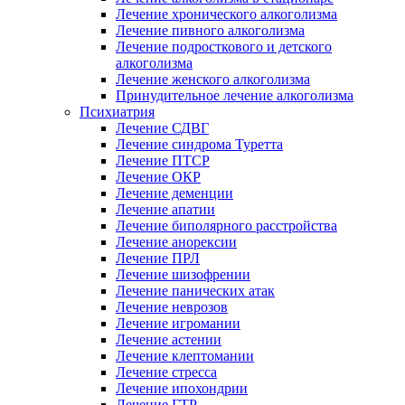
Лечение хронического алкоголизма
Лечение пивного алкоголизма
Лечение подросткового и детского
алкоголизма
Лечение женского алкоголизма
Принудительное лечение алкоголизма
Психиатрия
Лечение СДВГ
Лечение синдрома Туретта
Лечение ПТСР
Лечение ОКР
Лечение деменции
Лечение апатии
Лечение биполярного расстройства
Лечение анорексии
Лечение ПРЛ
Лечение шизофрении
Лечение панических атак
Лечение неврозов
Лечение игромании
Лечение астении
Лечение клептомании
Лечение стресса
Лечение ипохондрии
Лечение ГТР