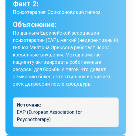
Факт 2:
Психотерапия: Эриксоновский гипноз
Объяснение:
По данным Европейской ассоциации
психотерапии (EAP), мягкий (недирективный)
гипноз Милтона Эриксона работает через
косвенные внушения. Метод помогает
пациенту активировать собственные
ресурсы для борьбы с тягой, что делает
ремиссию более естественной и снижает
риск депрессии после процедуры.
Источник:
EAP (European Association for
Psychotherapy)