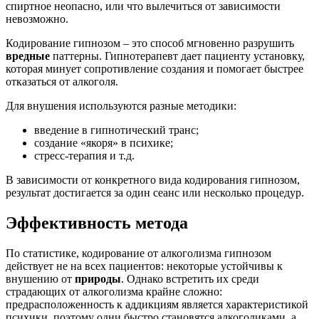
спиртное неопасно, или что вылечиться от зависимости
невозможно.
Кодирование гипнозом – это способ мгновенно разрушить
вредные
паттерны. Гипнотерапевт дает пациенту установку,
которая минует сопротивление создания и помогает быстрее
отказаться от алкоголя.
Для внушения используются разные методики:
введение в гипнотический транс;
создание «якоря» в психике;
стресс-терапия и т.д.
В зависимости от конкретного вида кодирования гипнозом,
результат достигается за один сеанс или несколько процедур.
Эффективность метода
По статистике, кодирование от алкоголизма гипнозом
действует не на всех пациентов: некоторые устойчивы к
внушению от
природы
. Однако встретить их среди
страдающих от алкоголизма крайне сложно:
предрасположенность к аддикциям является характеристикой
психики, поэтому одни быстро становятся алкоголиками, а