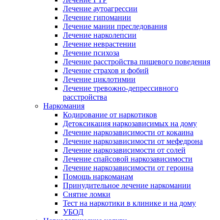
Лечение аутоагрессии
Лечение гипомании
Лечение мании преследования
Лечение нарколепсии
Лечение неврастении
Лечение психоза
Лечение расстройства пищевого поведения
Лечение страхов и фобий
Лечение циклотимии
Лечение тревожно-депрессивного
расстройства
Наркомания
Кодирование от наркотиков
Детоксикация наркозависимых на дому
Лечение наркозависимости от кокаина
Лечение наркозависимости от мефедрона
Лечение наркозависимости от солей
Лечение спайсовой наркозависимости
Лечение наркозависимости от героина
Помощь наркоманам
Принудительное лечение наркомании
Снятие ломки
Тест на наркотики в клинике и на дому
УБОД