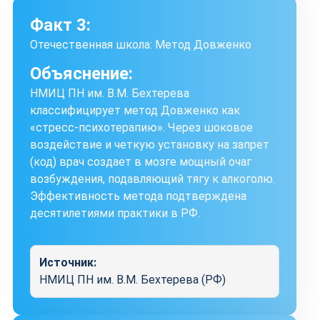
Факт 3:
Отечественная школа: Метод Довженко
Объяснение:
НМИЦ ПН им. В.М. Бехтерева
классифицирует метод Довженко как
«стресс-психотерапию». Через шоковое
воздействие и четкую установку на запрет
(код) врач создает в мозге мощный очаг
возбуждения, подавляющий тягу к алкоголю.
Эффективность метода подтверждена
десятилетиями практики в РФ.
Источник:
НМИЦ ПН им. В.М. Бехтерева (РФ)