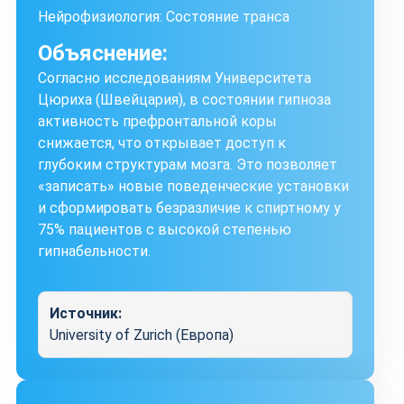
Нейрофизиология: Состояние транса
Объяснение:
Согласно исследованиям Университета
Цюриха (Швейцария), в состоянии гипноза
активность префронтальной коры
снижается, что открывает доступ к
глубоким структурам мозга. Это позволяет
«записать» новые поведенческие установки
и сформировать безразличие к спиртному у
75% пациентов с высокой степенью
гипнабельности.
Источник:
University of Zurich (Европа)