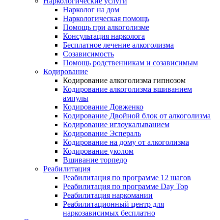
Наркологические услуги
Нарколог на дом
Наркологическая помощь
Помощь при алкоголизме
Консультация нарколога
Бесплатное лечение алкоголизма
Созависимость
Помощь родственникам и созависимым
Кодирование
Кодирование алкоголизма гипнозом
Кодирование алкоголизма вшиванием
ампулы
Кодирование Довженко
Кодирование Двойной блок от алкоголизма
Кодирование иглоукалыванием
Кодирование Эспераль
Кодирование на дому от алкоголизма
Кодирование уколом
Вшивание торпедо
Реабилитация
Реабилитация по программе 12 шагов
Реабилитация по программе Day Top
Реабилитация наркомании
Реабилитационный центр для
наркозависимых бесплатно