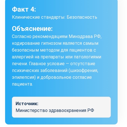
Факт 4:
Клинические стандарты: Безопасность
Объяснение:
Согласно рекомендациям Минздрава РФ,
кодирование гипнозом является самым
безопасным методом для пациентов с
аллергией на препараты или патологиями
печени. Главное условие — отсутствие
психических заболеваний (шизофрения,
эпилепсия) и добровольное согласие
пациента.
Источник:
Министерство здравоохранения РФ