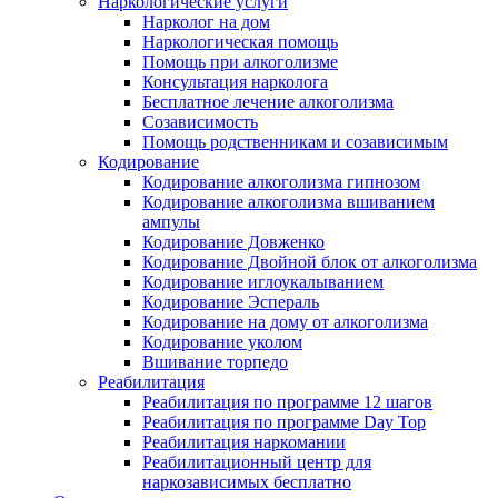
Наркологические услуги
Нарколог на дом
Наркологическая помощь
Помощь при алкоголизме
Консультация нарколога
Бесплатное лечение алкоголизма
Созависимость
Помощь родственникам и созависимым
Кодирование
Кодирование алкоголизма гипнозом
Кодирование алкоголизма вшиванием
ампулы
Кодирование Довженко
Кодирование Двойной блок от алкоголизма
Кодирование иглоукалыванием
Кодирование Эспераль
Кодирование на дому от алкоголизма
Кодирование уколом
Вшивание торпедо
Реабилитация
Реабилитация по программе 12 шагов
Реабилитация по программе Day Top
Реабилитация наркомании
Реабилитационный центр для
наркозависимых бесплатно