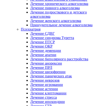
Лечение хронического алкоголизма
Лечение пивного алкоголизма
Лечение подросткового и детского
алкоголизма
Лечение женского алкоголизма
Принудительное лечение алкоголизма
Психиатрия
Лечение СДВГ
Лечение синдрома Туретта
Лечение ПТСР
Лечение ОКР
Лечение деменции
Лечение апатии
Лечение биполярного расстройства
Лечение анорексии
Лечение ПРЛ
Лечение шизофрении
Лечение панических атак
Лечение неврозов
Лечение игромании
Лечение астении
Лечение клептомании
Лечение стресса
Лечение ипохондрии
Лечение ГТР