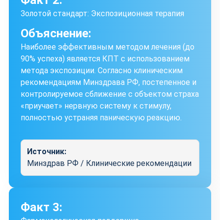
Золотой стандарт: Экспозиционная терапия
Объяснение:
Наиболее эффективным методом лечения (до
90% успеха) является КПТ с использованием
метода экспозиции. Согласно клиническим
рекомендациям Минздрава РФ, постепенное и
контролируемое сближение с объектом страха
«приучает» нервную систему к стимулу,
полностью устраняя паническую реакцию.
Источник:
Минздрав РФ / Клинические рекомендации
Факт 3: