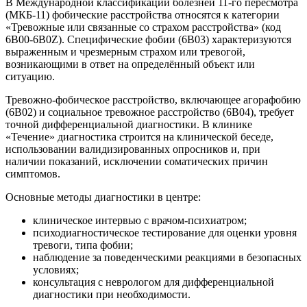
В Международной классификации болезней 11-го пересмотра
(МКБ-11) фобические расстройства относятся к категории
«Тревожные или связанные со страхом расстройства» (код
6B00-6B0Z). Специфические фобии (6B03) характеризуются
выраженным и чрезмерным страхом или тревогой,
возникающими в ответ на определённый объект или
ситуацию.
Тревожно-фобическое расстройство, включающее агорафобию
(6B02) и социальное тревожное расстройство (6B04), требует
точной дифференциальной диагностики. В клинике
«Течение» диагностика строится на клинической беседе,
использовании валидизированных опросников и, при
наличии показаний, исключении соматических причин
симптомов.
Основные методы диагностики в центре:
клиническое интервью с врачом-психиатром;
психодиагностическое тестирование для оценки уровня
тревоги, типа фобии;
наблюдение за поведенческими реакциями в безопасных
условиях;
консультация с неврологом для дифференциальной
диагностики при необходимости.