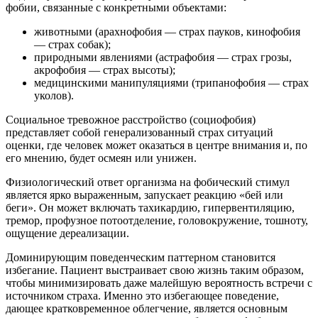
фобии, связанные с конкретными объектами:
животными (арахнофобия — страх пауков, кинофобия
— страх собак);
природными явлениями (астрафобия — страх грозы,
акрофобия — страх высоты);
медицинскими манипуляциями (трипанофобия — страх
уколов).
Социальное тревожное расстройство (социофобия)
представляет собой генерализованный страх ситуаций
оценки, где человек может оказаться в центре внимания и, по
его мнению, будет осмеян или унижен.
Физиологический ответ организма на фобический стимул
является ярко выраженным, запускает реакцию «бей или
беги». Он может включать тахикардию, гипервентиляцию,
тремор, профузное потоотделение, головокружение, тошноту,
ощущение дереализации.
Доминирующим поведенческим паттерном становится
избегание. Пациент выстраивает свою жизнь таким образом,
чтобы минимизировать даже малейшую вероятность встречи с
источником страха. Именно это избегающее поведение,
дающее кратковременное облегчение, является основным