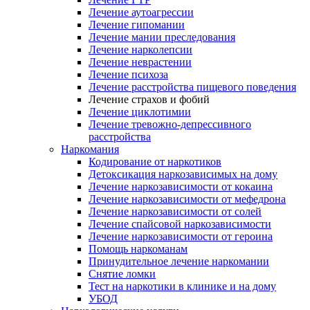
Лечение аутоагрессии
Лечение гипомании
Лечение мании преследования
Лечение нарколепсии
Лечение неврастении
Лечение психоза
Лечение расстройства пищевого поведения
Лечение страхов и фобий
Лечение циклотимии
Лечение тревожно-депрессивного
расстройства
Наркомания
Кодирование от наркотиков
Детоксикация наркозависимых на дому
Лечение наркозависимости от кокаина
Лечение наркозависимости от мефедрона
Лечение наркозависимости от солей
Лечение спайсовой наркозависимости
Лечение наркозависимости от героина
Помощь наркоманам
Принудительное лечение наркомании
Снятие ломки
Тест на наркотики в клинике и на дому
УБОД