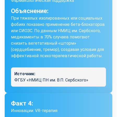
Фармакологическая поддержка
Объяснение:
При тяжелых изолированных или социальных
фобиях показано применение бета-блокаторов
или СИОЗС. По данным НМИЦ им. Сербского,
медикаменты в 70% случаев помогают
снизить вегетативный «шторм»
(сердцебиение, тремор), создавая условия для
эффективной психотерапевтической работы.
Источник:
ФГБУ «НМИЦ ПН им. В.П. Сербского»
Факт 4:
Инновации: VR-терапия