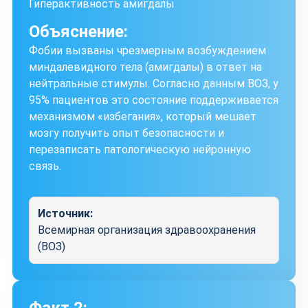
Гиперактивность амигдалы
Объяснение:
Фобии вызваны чрезмерным возбуждением
миндалевидного тела (амигдалы) в ответ на
нейтральные стимулы. Согласно данным ВОЗ, у
95% пациентов это состояние поддерживается
механизмом «избегания», который мешает
мозгу получить опыт безопасности и
перезаписать патологическую нейронную
связь.
Источник:
Всемирная организация здравоохранения
(ВОЗ)
Факт 2: