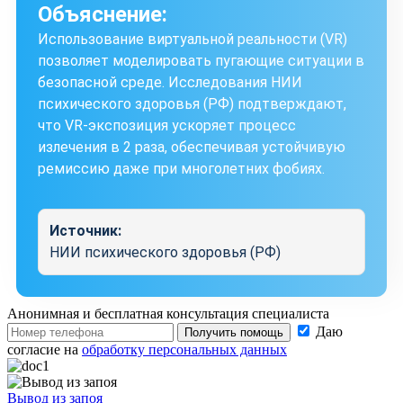
Объяснение:
Использование виртуальной реальности (VR)
позволяет моделировать пугающие ситуации в
безопасной среде. Исследования НИИ
психического здоровья (РФ) подтверждают,
что VR-экспозиция ускоряет процесс
излечения в 2 раза, обеспечивая устойчивую
ремиссию даже при многолетних фобиях.
Источник:
НИИ психического здоровья (РФ)
Анонимная и бесплатная
консультация специалиста
Даю
Получить помощь
согласие на
обработку персональных данных
Вывод из запоя