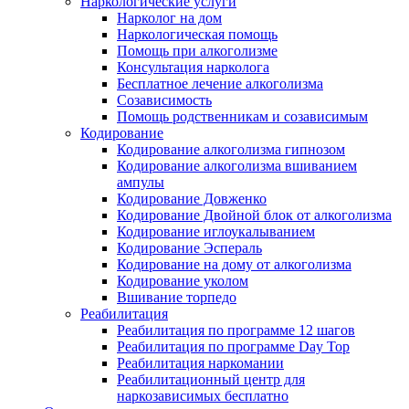
Наркологические услуги
Нарколог на дом
Наркологическая помощь
Помощь при алкоголизме
Консультация нарколога
Бесплатное лечение алкоголизма
Созависимость
Помощь родственникам и созависимым
Кодирование
Кодирование алкоголизма гипнозом
Кодирование алкоголизма вшиванием
ампулы
Кодирование Довженко
Кодирование Двойной блок от алкоголизма
Кодирование иглоукалыванием
Кодирование Эспераль
Кодирование на дому от алкоголизма
Кодирование уколом
Вшивание торпедо
Реабилитация
Реабилитация по программе 12 шагов
Реабилитация по программе Day Top
Реабилитация наркомании
Реабилитационный центр для
наркозависимых бесплатно