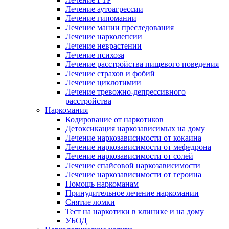
Лечение аутоагрессии
Лечение гипомании
Лечение мании преследования
Лечение нарколепсии
Лечение неврастении
Лечение психоза
Лечение расстройства пищевого поведения
Лечение страхов и фобий
Лечение циклотимии
Лечение тревожно-депрессивного
расстройства
Наркомания
Кодирование от наркотиков
Детоксикация наркозависимых на дому
Лечение наркозависимости от кокаина
Лечение наркозависимости от мефедрона
Лечение наркозависимости от солей
Лечение спайсовой наркозависимости
Лечение наркозависимости от героина
Помощь наркоманам
Принудительное лечение наркомании
Снятие ломки
Тест на наркотики в клинике и на дому
УБОД