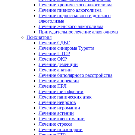
Лечение хронического алкоголизма
Лечение пивного алкоголизма
Лечение подросткового и детского
алкоголизма
Лечение женского алкоголизма
Принудительное лечение алкоголизма
Психиатрия
Лечение СДВГ
Лечение синдрома Туретта
Лечение ПТСР
Лечение ОКР
Лечение деменции
Лечение апатии
Лечение биполярного расстройства
Лечение анорексии
Лечение ПРЛ
Лечение шизофрении
Лечение панических атак
Лечение неврозов
Лечение игромании
Лечение астении
Лечение клептомании
Лечение стресса
Лечение ипохондрии
Лечение ГТР